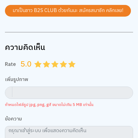
มาเป็นชาว B2S CLUB ด้วยกันนะ สมัครสมาชิก
คลิกเลย!
ความคิดเห็น
5.0
Rate
0.5
1.0
1.5
2.0
2.5
3.0
3.5
4.0
4.5
5.0
เพิ่มรูปภาพ
กำหนดไฟล์รูป jpg, png, gif ขนาดไม่เกิน 5 MB เท่านั้น
ข้อความ