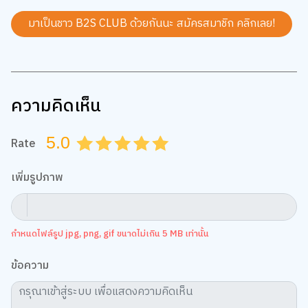
มาเป็นชาว B2S CLUB ด้วยกันนะ สมัครสมาชิก
คลิกเลย!
ความคิดเห็น
5.0
Rate
0.5
1.0
1.5
2.0
2.5
3.0
3.5
4.0
4.5
5.0
เพิ่มรูปภาพ
กำหนดไฟล์รูป jpg, png, gif ขนาดไม่เกิน 5 MB เท่านั้น
ข้อความ