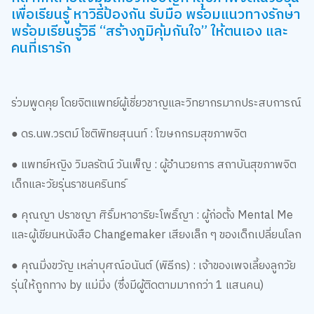
เพื่อเรียนรู้ หาวิธีป้องกัน รับมือ พร้อมแนวทางรักษา
พร้อมเรียนรู้วิธี “สร้างภูมิคุ้มกันใจ” ให้ตนเอง และ
คนที่เรารัก
ร่วมพูดคุย โดยจิตแพทย์ผู้เชี่ยวชาญและวิทยากรมากประสบการณ์
● ดร.นพ.วรตม์ โชติพิทยสุนนท์ : โฆษกกรมสุขภาพจิต
● แพทย์หญิง วิมลรัตน์ วันเพ็ญ : ผู้อำนวยการ สถาบันสุขภาพจิต
เด็กและวัยรุ่นราชนครินทร์
● คุณญา ปราชญา ศิริ์มหาอาริยะโพธิ์ญา : ผู้ก่อตั้ง Mental Me
และผู้เขียนหนังสือ Changemaker เสียงเล็ก ๆ ของเด็กเปลี่ยนโลก
● คุณมิ่งขวัญ เหล่าบุศณ์อนันต์ (พิธีกร) : เจ้าของเพจเลี้ยงลูกวัย
รุ่นให้ถูกทาง by แม่มิ่ง (ซึ่งมีผู้ติดตามมากกว่า 1 แสนคน)