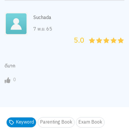
Suchada
7 พ.ย. 65
5.0
05
1
15
2
25
3
35
4
45
5
ดีมาก
0
Keyword
Parenting Book
Exam Book