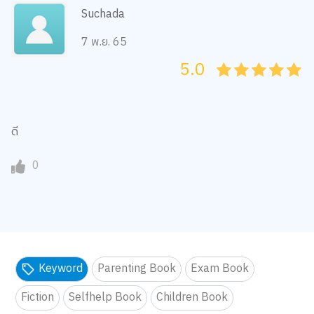
Suchada
7 พ.ย. 65
5.0
05
1
15
2
25
3
35
4
45
5
ดี
0
Keyword
Parenting Book
Exam Book
Fiction
Selfhelp Book
Children Book