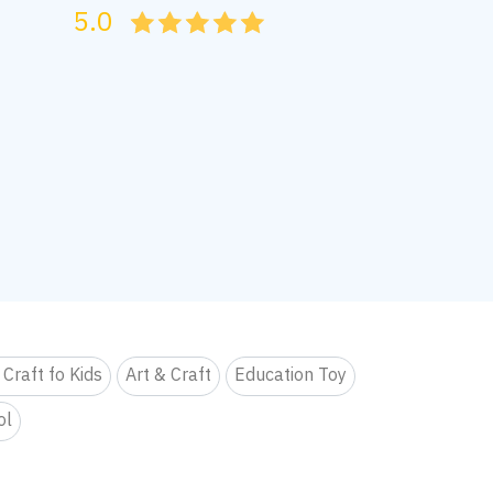
5.0
05
1
15
2
25
3
35
4
45
5
 Craft fo Kids
Art & Craft
Education Toy
ol