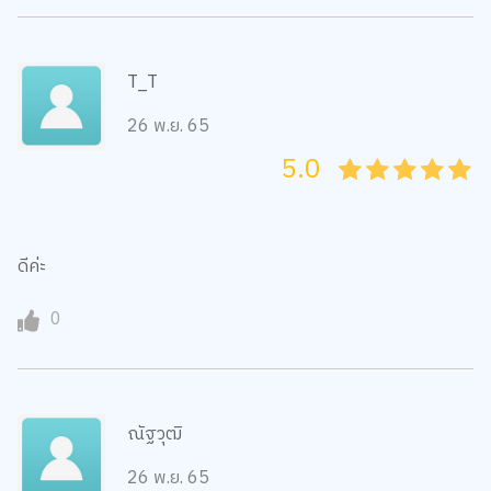
T_T
26 พ.ย. 65
5.0
05
1
15
2
25
3
35
4
45
5
ดีค่ะ
0
ณัฐวุฒิ
26 พ.ย. 65