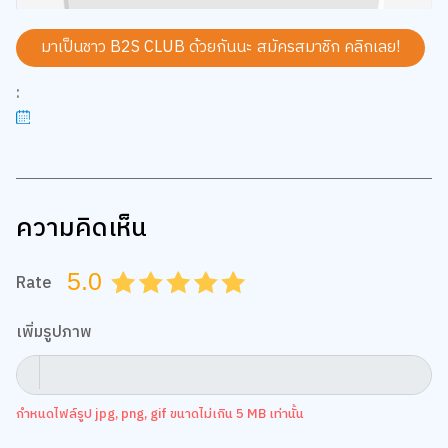
มาเป็นชาว B2S CLUB ด้วยกันนะ สมัครสมาชิก
คลิกเลย!
:
ความคิดเห็น
5.0
Rate
0.5
1.0
1.5
2.0
2.5
3.0
3.5
4.0
4.5
5.0
เพิ่มรูปภาพ
กำหนดไฟล์รูป jpg, png, gif ขนาดไม่เกิน 5 MB เท่านั้น