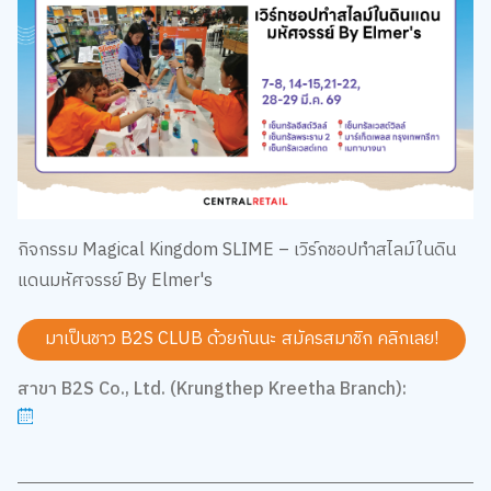
กิจกรรม Magical Kingdom SLIME – เวิร์กชอปทำสไลม์ในดิน
แดนมหัศจรรย์ By Elmer's
มาเป็นชาว B2S CLUB ด้วยกันนะ สมัครสมาชิก
คลิกเลย!
สาขา B2S Co., Ltd. (Krungthep Kreetha Branch):