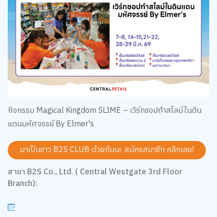
กิจกรรม Magical Kingdom SLIME – เวิร์กชอปทำสไลม์ในดิน
แดนมหัศจรรย์ By Elmer's
มาเป็นชาว B2S CLUB ด้วยกันนะ สมัครสมาชิก
คลิกเลย!
สาขา B2S Co., Ltd. ( Central Westgate 3rd Floor
Branch):