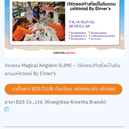
กิจกรรม Magical Kingdom SLIME – เวิร์กชอปทำสไลม์ในดิน
แดนมหัศจรรย์ By Elmer's
มาเป็นชาว B2S CLUB ด้วยกันนะ สมัครสมาชิก
คลิกเลย!
สาขา B2S Co., Ltd. (Krungthep Kreetha Branch):