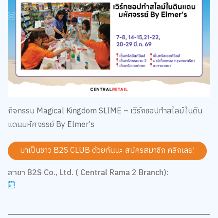
กิจกรรม Magical Kingdom SLIME – เวิร์กชอปทำสไลม์ในดิน
แดนมหัศจรรย์ By Elmer's
มาเป็นชาว B2S CLUB ด้วยกันนะ สมัครสมาชิก
คลิกเลย!
สาขา B2S Co., Ltd. ( Central Rama 2 Branch):