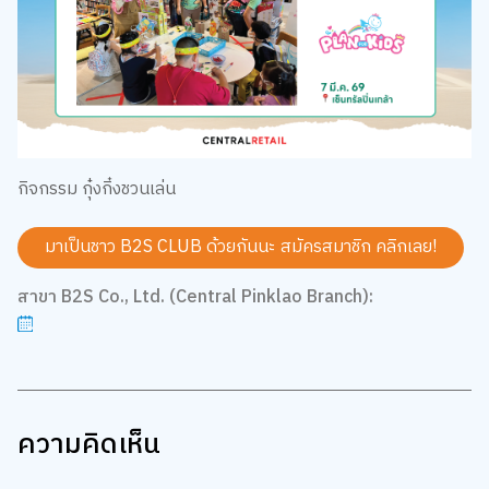
กิจกรรม กุ๋งกิ๋งชวนเล่น
มาเป็นชาว B2S CLUB ด้วยกันนะ สมัครสมาชิก
คลิกเลย!
สาขา B2S Co., Ltd. (Central Pinklao Branch):
ความคิดเห็น