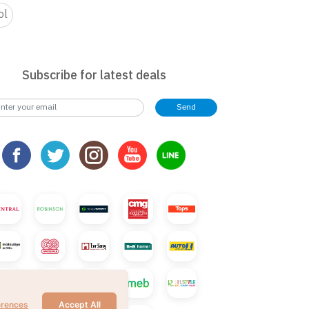
ol
Subscribe for latest deals
Send
erences
Accept All