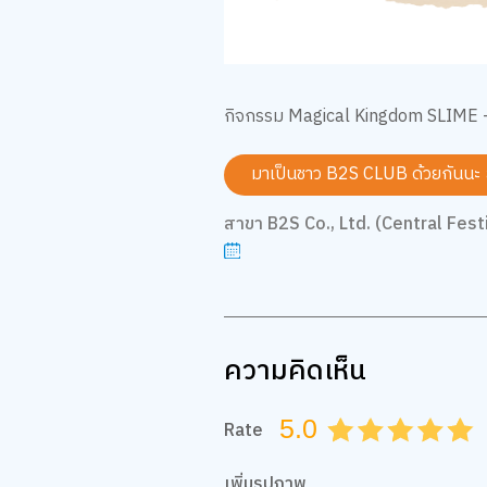
กิจกรรม Magical Kingdom SLIME –
มาเป็นชาว B2S CLUB ด้วยกันนะ
สาขา B2S Co., Ltd. (Central Festi
ความคิดเห็น
5.0
Rate
0.5
1.0
1.5
2.0
2.5
3.0
3.5
4.0
4.
เพิ่มรูปภาพ