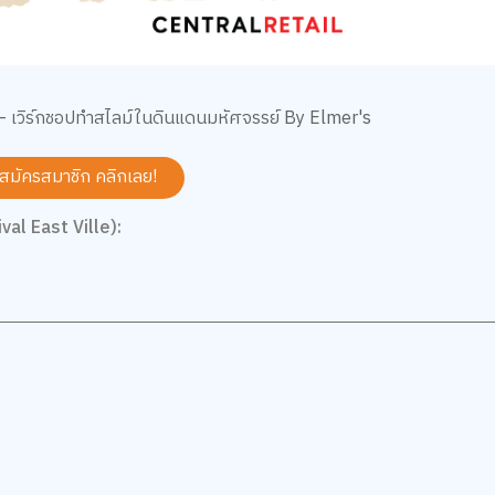
 เวิร์กชอปทำสไลม์ในดินแดนมหัศจรรย์ By Elmer's
 สมัครสมาชิก
คลิกเลย!
val East Ville):
5
5.0