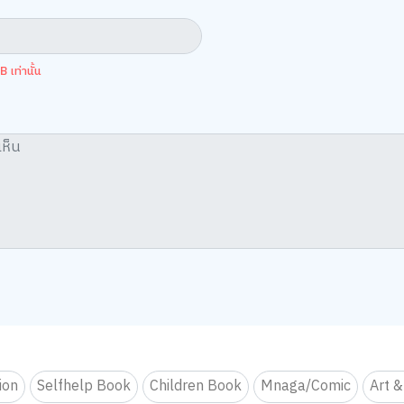
 เท่านั้น
tion
Selfhelp Book
Children Book
Mnaga/Comic
Art &