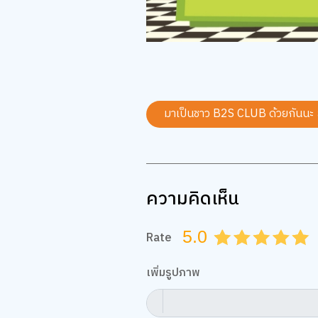
มาเป็นชาว B2S CLUB ด้วยกันนะ
ความคิดเห็น
5.0
Rate
0.5
1.0
1.5
2.0
2.5
3.0
3.5
4.0
4.
เพิ่มรูปภาพ