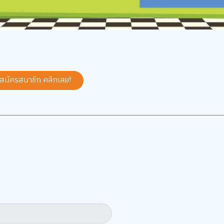
 สมัครสมาชิก
คลิกเลย!
5
5.0