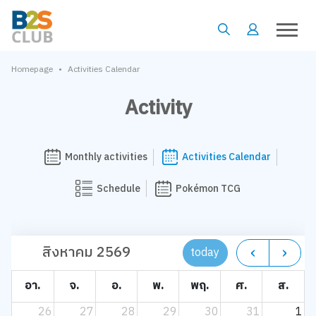
•
Homepage
Activities Calendar
Activity
Monthly activities
Activities Calendar
Schedule
Pokémon TCG
สิงหาคม 2569
today
อา.
จ.
อ.
พ.
พฤ.
ศ.
ส.
26
27
28
29
30
31
1