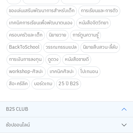
ของเล่นเสริมพัฒนาการสำหรับเด็ก
การเรียนและการติว
เทคนิคการเรียนเพื่อพัฒนาตนเอง
หนังสือจิตวิทยา
ครอบครัวและเด็ก
นิยายวาย
การ์ตูนความรู้
BackToSchool
วรรณกรรมแปล
นิยายสืบสวน-ลี้ลับ
การเงินการลงทุน
ดูดวง
หนังสือขายดี
workshop-ศิลปะ
เทคนิคศิลปะ
โปเกมอน
สีอะคริลิค
บอร์ดเกม
25 ปี B2S
B2S CLUB
ช้อปออนไลน์