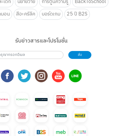
ะเด็ก
นิยายวาย
การ์ตูนความรู้
BackToSchool
กมอน
สีอะคริลิค
บอร์ดเกม
25 ปี B2S
รับข่าวสารและโปรโมชั่น
ส่ง