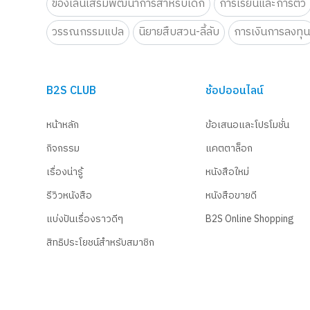
ของเล่นเสริมพัฒนาการสำหรับเด็ก
การเรียนและการติว
วรรณกรรมแปล
นิยายสืบสวน-ลี้ลับ
การเงินการลงทุ
B2S CLUB
ช้อปออนไลน์
หน้าหลัก
ข้อเสนอและโปรโมชั่น
กิจกรรม
แคตตาล็อก
เรื่องน่ารู้
หนังสือใหม่
รีวิวหนังสือ
หนังสือขายดี
แบ่งปันเรื่องราวดีๆ
B2S Online Shopping
สิทธิประโยชน์สำหรับสมาชิก