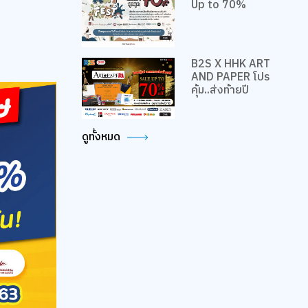
Up to 70%
B2S X HHK ART
AND PAPER โปร
คุ้ม..ส่งท้ายปี
ดูทั้งหมด