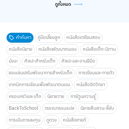
ดูทั้งหมด
คำค้นหา
คู่มือเลี้ยงลูก
หนังสือเตรียมสอบ
หนังสือนิยาย
หนังสือพัฒนาตนเอง
หนังสือเด็ก-นิทาน
มังงะ
ศิลปะสำหรับเด็ก
ศิลปะและงานฝีมือ
ของเล่นเสริมพัฒนาการสำหรับเด็ก
การเรียนและการติว
เทคนิคการเรียนเพื่อพัฒนาตนเอง
หนังสือจิตวิทยา
ครอบครัวและเด็ก
นิยายวาย
การ์ตูนความรู้
BackToSchool
วรรณกรรมแปล
นิยายสืบสวน-ลี้ลับ
การเงินการลงทุน
ดูดวง
หนังสือขายดี