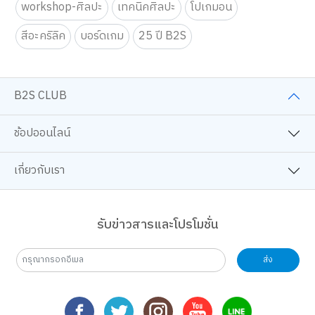
workshop-ศิลปะ
เทคนิคศิลปะ
โปเกมอน
สีอะคริลิค
บอร์ดเกม
25 ปี B2S
B2S CLUB
ช้อปออนไลน์
เกี่ยวกับเรา
รับข่าวสารและโปรโมชั่น
ส่ง