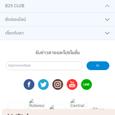
ช้อปออนไลน์
เกี่ยวกับเรา
รับข่าวสารและโปรโมชั่น
ส่ง
เว็บไซต์นี้ใช้คุกกี้
เราใช้คุกกี้เพื่อเพิ่มประสบการณ์ที่ดีในการใช้เว็บไซต์ แสดงเนื้อหาและโฆษณาให้
ตรงกับความสนใจ รวมถึงเพื่อวิเคราะห์การเข้าใช้งานเว็บไซต์และทำความเข้าใจ
ว่าผู้ใช้งานมาจากที่ใด คุณสามารถเลือกตั้งค่าความยินยอมการใช้คุกกี้ได้ โดย
คลิก “การตั้งค่าคุกกี้”
นโยบายคุกกี้
ยอมรับทั้งหมด
TOP
การตั้งค่าคุกกี้