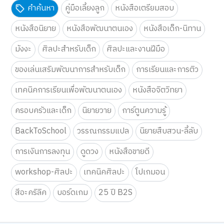
หนังสือนิยาย
หนังสือพัฒนาตนเอง
หนังสือเด็ก-นิทาน
มังงะ
ศิลปะสำหรับเด็ก
ศิลปะและงานฝีมือ
ของเล่นเสริมพัฒนาการสำหรับเด็ก
การเรียนและการติว
เทคนิคการเรียนเพื่อพัฒนาตนเอง
หนังสือจิตวิทยา
ครอบครัวและเด็ก
นิยายวาย
การ์ตูนความรู้
BackToSchool
วรรณกรรมแปล
นิยายสืบสวน-ลี้ลับ
การเงินการลงทุน
ดูดวง
หนังสือขายดี
workshop-ศิลปะ
เทคนิคศิลปะ
โปเกมอน
สีอะคริลิค
บอร์ดเกม
25 ปี B2S
B2S CLUB