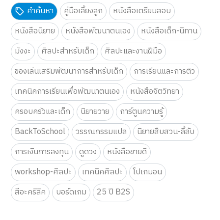
ดูทั้งหมด
คำค้นหา
คู่มือเลี้ยงลูก
หนังสือเตรียมสอบ
หนังสือนิยาย
หนังสือพัฒนาตนเอง
หนังสือเด็ก-นิทาน
มังงะ
ศิลปะสำหรับเด็ก
ศิลปะและงานฝีมือ
ของเล่นเสริมพัฒนาการสำหรับเด็ก
การเรียนและการติว
เทคนิคการเรียนเพื่อพัฒนาตนเอง
หนังสือจิตวิทยา
ครอบครัวและเด็ก
นิยายวาย
การ์ตูนความรู้
BackToSchool
วรรณกรรมแปล
นิยายสืบสวน-ลี้ลับ
การเงินการลงทุน
ดูดวง
หนังสือขายดี