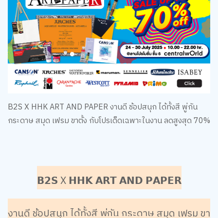
B2S X HHK ART AND PAPER งานดี ช้อปสนุก ได้ทั้งสี พู่กัน
กระดาษ สมุด เฟรม ขาตั้ง กับโปรเด็ดเฉพาะในงาน ลดสูงสุด 70%
𝗕𝟮𝗦
X
𝗛𝗛𝗞
𝗔𝗥𝗧
𝗔𝗡𝗗
𝗣𝗔𝗣𝗘𝗥​
งานดี ช้อปสนุก ได้ทั้งสี พู่กัน กระดาษ สมุด เฟรม ขา