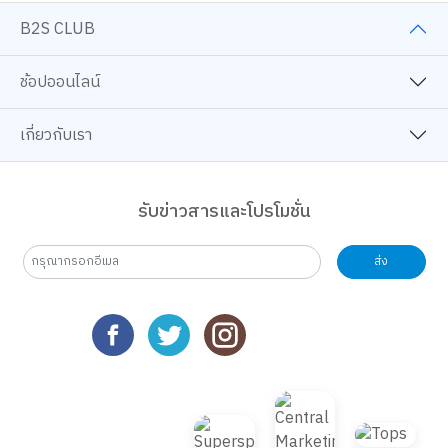
workshop-ศิลปะ
เทคนิคศิลปะ
โปเกมอน
สีอะคริลิค
บอร์ดเกม
25 ปี B2S
B2S CLUB
ช้อปออนไลน์
เกี่ยวกับเรา
รับข่าวสารและโปรโมชั่น
ส่ง
เว็บไซต์นี้ใช้คุกกี้
เราใช้คุกกี้เพื่อเพิ่มประสบการณ์ที่ดีในการใช้เว็บไซต์ แสดงเนื้อหาและโฆษณาให้