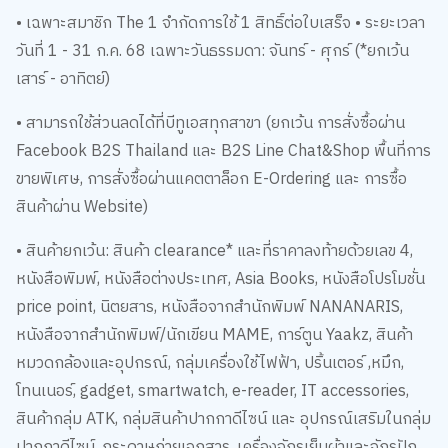
• เฉพาะสมาชิก The 1 จำกัดการใช้ 1 สิทธิ์ต่อใบเสร็จ • ระยะเวลา
วันที่ 1 - 31 ก.ค. 68 เฉพาะวันธรรมดา: จันทร์ - ศุกร์ (*ยกเว้น
เสาร์ - อาทิตย์)
•
สามารถใช้ส่วนลดได้ที่บีทูเอสทุกสาขา (ยกเว้น การสั่งซื้อผ่าน
Facebook B2S Thailand และ B2S Line Chat&Shop พื้นที่การ
ขายพิเศษ, การสั่งซื้อผ่านแคตตาล็อก E-Ordering และ การซื้อ
สินค้าผ่าน Website)
• สินค้ายกเว้น: สินค้า clearance* และที่ราคาลงท้ายด้วยเลข 4,
หนังสือพิมพ์, หนังสือต่างประเทศ, Asia Books, หนังสือโปรโมชั่น
price point, นิตยสาร, หนังสือจากสำนักพิมพ์ NANANARIS,
หนังสือจากสำนักพิมพ์/นักเขียน MAME, การ์ตูน Yaakz, สินค้า
หมวดกล้องและอุปกรณ์, กลุ่มเครื่องใช้ไฟฟ้า, ปริ้นเตอร์ ,หมึก,
โทนเนอร์, gadget, smartwatch, e-reader, IT accessories,
สินค้ากลุ่ม ATK, กลุ่มสินค้าปากกาดีไซน์ และ อุปกรณ์เสริมในกลุ่ม
ปากกาดีไซน์, กระดาษถ่ายเอกสาร, เครื่องจักรเย็บผ้าและจักรปัก