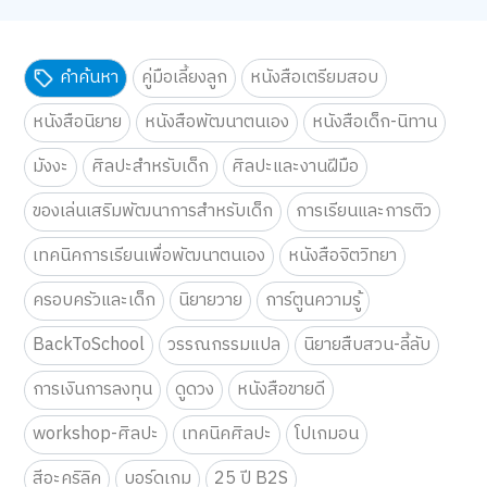
คำค้นหา
คู่มือเลี้ยงลูก
หนังสือเตรียมสอบ
หนังสือนิยาย
หนังสือพัฒนาตนเอง
หนังสือเด็ก-นิทาน
มังงะ
ศิลปะสำหรับเด็ก
ศิลปะและงานฝีมือ
ของเล่นเสริมพัฒนาการสำหรับเด็ก
การเรียนและการติว
เทคนิคการเรียนเพื่อพัฒนาตนเอง
หนังสือจิตวิทยา
ครอบครัวและเด็ก
นิยายวาย
การ์ตูนความรู้
BackToSchool
วรรณกรรมแปล
นิยายสืบสวน-ลี้ลับ
การเงินการลงทุน
ดูดวง
หนังสือขายดี
workshop-ศิลปะ
เทคนิคศิลปะ
โปเกมอน