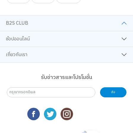
สีอะคริลิค
บอร์ดเกม
25 ปี B2S
B2S CLUB
ช้อปออนไลน์
เกี่ยวกับเรา
รับข่าวสารและโปรโมชั่น
ส่ง
เว็บไซต์นี้ใช้คุกกี้
เราใช้คุกกี้เพื่อเพิ่มประสบการณ์ที่ดีในการใช้เว็บไซต์ แสดงเนื้อหาและโฆษณาให้
ตรงกับความสนใจ รวมถึงเพื่อวิเคราะห์การเข้าใช้งานเว็บไซต์และทำความเข้าใจ