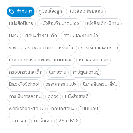
คำค้นหา
คู่มือเลี้ยงลูก
หนังสือเตรียมสอบ
หนังสือนิยาย
หนังสือพัฒนาตนเอง
หนังสือเด็ก-นิทาน
มังงะ
ศิลปะสำหรับเด็ก
ศิลปะและงานฝีมือ
ของเล่นเสริมพัฒนาการสำหรับเด็ก
การเรียนและการติว
เทคนิคการเรียนเพื่อพัฒนาตนเอง
หนังสือจิตวิทยา
ครอบครัวและเด็ก
นิยายวาย
การ์ตูนความรู้
BackToSchool
วรรณกรรมแปล
นิยายสืบสวน-ลี้ลับ
การเงินการลงทุน
ดูดวง
หนังสือขายดี
workshop-ศิลปะ
เทคนิคศิลปะ
โปเกมอน
สีอะคริลิค
บอร์ดเกม
25 ปี B2S