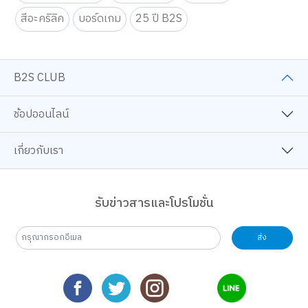
workshop-ศิลปะ
เทคนิคศิลปะ
โปเกมอน
สีอะคริลิค
บอร์ดเกม
25 ปี B2S
B2S CLUB
ช้อปออนไลน์
เกี่ยวกับเรา
รับข่าวสารและโปรโมชั่น
เว็บไซต์นี้ใช้คุกกี้
เราใช้คุกกี้เพื่อเพิ่มประสบการณ์ที่ดีในการใช้เว็บไซต์ แสดงเนื้อหาและโฆษณาให้
ตรงกับความสนใจ รวมถึงเพื่อวิเคราะห์การเข้าใช้งานเว็บไซต์และทำความเข้าใจ
ส่ง
ว่าผู้ใช้งานมาจากที่ใด คุณสามารถเลือกตั้งค่าความยินยอมการใช้คุกกี้ได้ โดย
คลิก “การตั้งค่าคุกกี้”
นโยบายคุกกี้