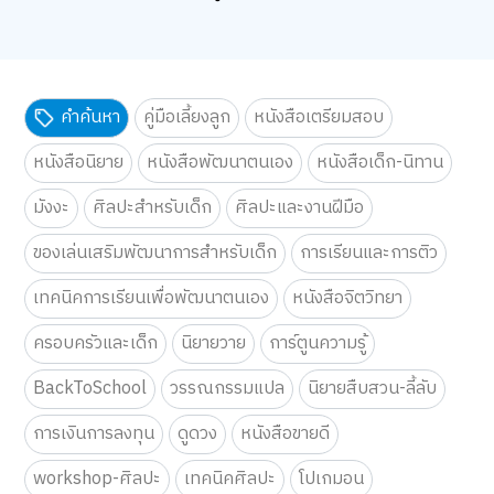
ดูทั้งหมด
คำค้นหา
คู่มือเลี้ยงลูก
หนังสือเตรียมสอบ
หนังสือนิยาย
หนังสือพัฒนาตนเอง
หนังสือเด็ก-นิทาน
มังงะ
ศิลปะสำหรับเด็ก
ศิลปะและงานฝีมือ
ของเล่นเสริมพัฒนาการสำหรับเด็ก
การเรียนและการติว
เทคนิคการเรียนเพื่อพัฒนาตนเอง
หนังสือจิตวิทยา
ครอบครัวและเด็ก
นิยายวาย
การ์ตูนความรู้
BackToSchool
วรรณกรรมแปล
นิยายสืบสวน-ลี้ลับ
การเงินการลงทุน
ดูดวง
หนังสือขายดี