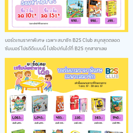
บอร์ดเกมราคาพิเศษ เฉพาะสมาชิก B2S Club สนุกสุดตลอด
ซัมเมอร์ โปรดีดีเเบบนี้ ไปช้อปกันได้ที่ B2S ทุกสาขาเลย