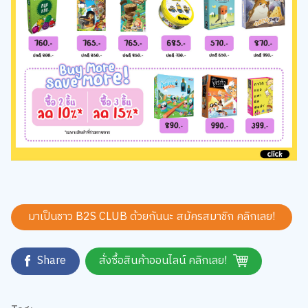
มาเป็นชาว B2S CLUB ด้วยกันนะ สมัครสมาชิก
คลิกเลย!
Share
สั่งซื้อสินค้าออนไลน์ คลิกเลย!