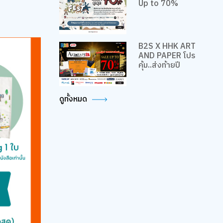
Up to 70%
B2S X HHK ART
AND PAPER โปร
คุ้ม..ส่งท้ายปี
ดูทั้งหมด