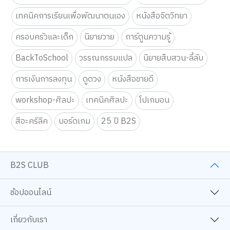
ของเล่นเสริมพัฒนาการสำหรับเด็ก
การเรียนและการติว
เทคนิคการเรียนเพื่อพัฒนาตนเอง
หนังสือจิตวิทยา
ครอบครัวและเด็ก
นิยายวาย
การ์ตูนความรู้
BackToSchool
วรรณกรรมแปล
นิยายสืบสวน-ลี้ลับ
การเงินการลงทุน
ดูดวง
หนังสือขายดี
workshop-ศิลปะ
เทคนิคศิลปะ
โปเกมอน
สีอะคริลิค
บอร์ดเกม
25 ปี B2S
B2S CLUB
ช้อปออนไลน์