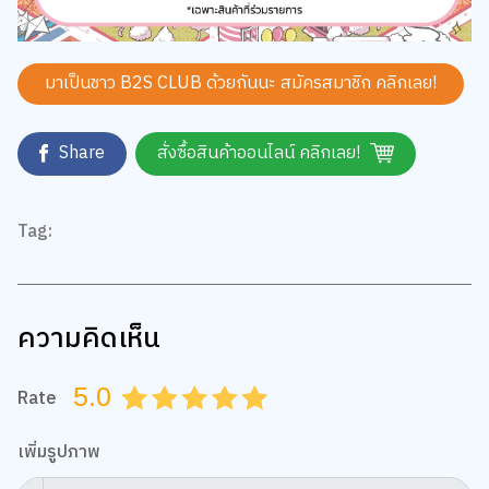
มาเป็นชาว B2S CLUB ด้วยกันนะ สมัครสมาชิก
คลิกเลย!
Share
สั่งซื้อสินค้าออนไลน์ คลิกเลย!
Tag:
ความคิดเห็น
5.0
Rate
0.5
1.0
1.5
2.0
2.5
3.0
3.5
4.0
4.5
5.0
เพิ่มรูปภาพ