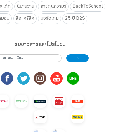
ะเด็ก
นิยายวาย
การ์ตูนความรู้
BackToSchool
กมอน
สีอะคริลิค
บอร์ดเกม
25 ปี B2S
รับข่าวสารและโปรโมชั่น
ส่ง