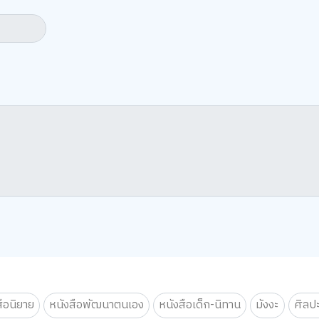
สือนิยาย
หนังสือพัฒนาตนเอง
หนังสือเด็ก-นิทาน
มังงะ
ศิลป