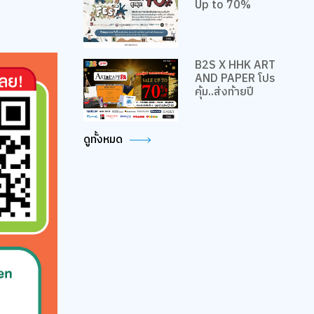
Up to 70%
B2S X HHK ART
AND PAPER โปร
คุ้ม..ส่งท้ายปี
ดูทั้งหมด