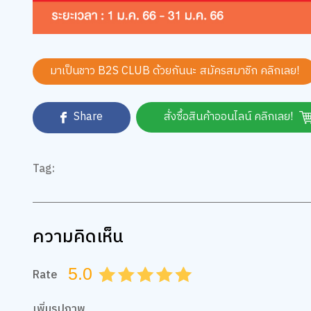
มาเป็นชาว B2S CLUB ด้วยกันนะ สมัครสมาชิก
คลิกเลย!
Share
สั่งซื้อสินค้าออนไลน์ คลิกเลย!
Tag:
ความคิดเห็น
5.0
Rate
0.5
1.0
1.5
2.0
2.5
3.0
3.5
4.0
4.5
5.0
เพิ่มรูปภาพ