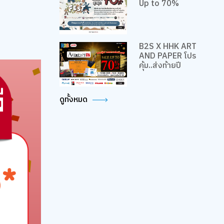
Up to 70%
B2S X HHK ART
AND PAPER โปร
คุ้ม..ส่งท้ายปี
ดูทั้งหมด