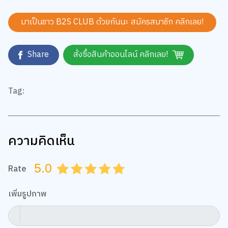
มาเป็นชาว B2S CLUB ด้วยกันนะ สมัครสมาชิก
คลิกเลย!
Share
สั่งซื้อสินค้าออนไลน์ คลิกเลย!
Tag:
ความคิดเห็น
5.0
Rate
0.5
1.0
1.5
2.0
2.5
3.0
3.5
4.0
4.5
5.0
เพิ่มรูปภาพ
กำหนดไฟล์รูป jpg, png, gif ขนาดไม่เกิน 5 MB เท่านั้น