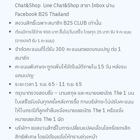
Facebook B2S Thailand
สงวนสิทธิ์เฉพาะสมาชิก B2S CLUB เท่านั้น
ต้องมีการใช้จ่าย 900 บาท ขึ้นไป/ใบเสร็จ โดยทุก 25 บาท รับ 9 คะแนน
(จากปกติ รับ 1 คะแนน)
จำกัดคะแนนที่ได้รับ 300 คะแนนตลอดเคมเปญ ต่อ 1
สมาชิก
คะแนนพิเศษจะถูกเพิ่มให้อัตโนมัติภายใน 15 วัน หลังจบ
แคมเปญ
ระยะเวลา 1 ก.ย. 65 - 11 ก.ย. 65
กรุณาตรวจสอบชื่อ – นามสกุล และหมายเลขบัตร The 1 บน
ใบเสร็จรับเงินทุกครั้งหลังการซื้อ ทางบริษัทจะไม่ปรับคะแนน
ให้ในกรณีที่ลูกค้าลืมแจ้งหมายเลขบัตร The 1 หรือแจ้ง
หมายเลขบัตร The 1 ผิด
บริษัทฯ ขอสงวนสิทธิ์ในการเปลี่ยนแปลงเงื่อนไขหรือยกเลิก
สิทธิพิเศษ โดยมิต้องแจ้งให้ทราบล่วงหน้า