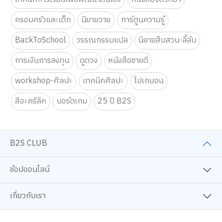
เทคนิคการเรียนเพื่อพัฒนาตนเอง
หนังสือจิตวิทยา
ครอบครัวและเด็ก
นิยายวาย
การ์ตูนความรู้
BackToSchool
วรรณกรรมแปล
นิยายสืบสวน-ลี้ลับ
การเงินการลงทุน
ดูดวง
หนังสือขายดี
workshop-ศิลปะ
เทคนิคศิลปะ
โปเกมอน
สีอะคริลิค
บอร์ดเกม
25 ปี B2S
B2S CLUB
ช้อปออนไลน์
เกี่ยวกับเรา