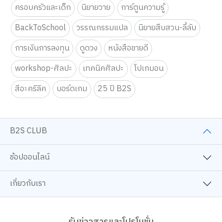
เทคนิคการเรียนเพื่อพัฒนาตนเอง
หนังสือจิตวิทยา
ครอบครัวและเด็ก
นิยายวาย
การ์ตูนความรู้
BackToSchool
วรรณกรรมแปล
นิยายสืบสวน-ลี้ลับ
การเงินการลงทุน
ดูดวง
หนังสือขายดี
workshop-ศิลปะ
เทคนิคศิลปะ
โปเกมอน
สีอะคริลิค
บอร์ดเกม
25 ปี B2S
B2S CLUB
ช้อปออนไลน์
เกี่ยวกับเรา