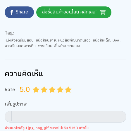
Share
สั่งซื้อสินค้าออนไลน์ คลิกเลย!
Tag:
หนังสือเตรียมสอบ
,
หนังสือนิยาย
,
หนังสือพัฒนาตนเอง
,
หนังสือเด็ก
,
มังงะ
,
การเรียนและการติว
,
การเรียนเพื่อพัฒนาตนเอง
ความคิดเห็น
5.0
Rate
0.5
1.0
1.5
2.0
2.5
3.0
3.5
4.0
4.5
5.0
เพิ่มรูปภาพ
กำหนดไฟล์รูป jpg, png, gif ขนาดไม่เกิน 5 MB เท่านั้น