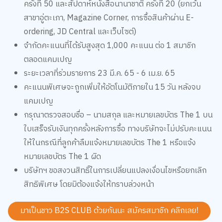
ครั้งที่ 50 และสัปดาห์หนังสือนานาชาติ ครั้งที่ 20 (ยกเว้น
สาขาอู่ตะเภา, Magazine Corner, การซื้อสินค้าผ่าน E-
ordering, JD Central และเว็บไซต์)
จำกัดคะแนนที่ได้รับสูงสุด 1,000 คะแนน ต่อ 1 สมาชิก
ตลอดแคมเปญ
ระยะเวลาที่ร่วมรายการ 23 มี.ค. 65 - 6 เม.ย. 65
คะแนนพิเศษจะถูกเพิ่มให้อัตโนมัติภายใน 15 วัน หลังจบ
แคมเปญ
กรุณาตรวจสอบชื่อ – นามสกุล และหมายเลขบัตร The 1 บน
ใบเสร็จรับเงินทุกครั้งหลังการซื้อ ทางบริษัทจะไม่ปรับคะแนน
ให้ในกรณีที่ลูกค้าลืมแจ้งหมายเลขบัตร The 1 หรือแจ้ง
หมายเลขบัตร The 1 ผิด
บริษัทฯ ขอสงวนสิทธิ์ในการเปลี่ยนแปลงเงื่อนไขหรือยกเลิก
สิทธิพิเศษ โดยมิต้องแจ้งให้ทราบล่วงหน้า
มาเป็นชาว B2S CLUB ด้วยกันนะ สมัครสมาชิก
คลิกเลย!