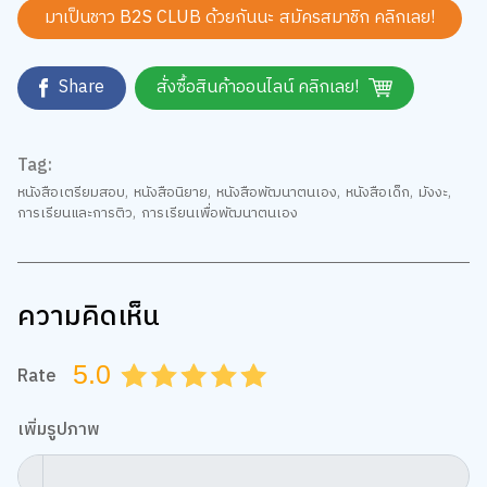
มาเป็นชาว B2S CLUB ด้วยกันนะ สมัครสมาชิก
คลิกเลย!
Share
สั่งซื้อสินค้าออนไลน์ คลิกเลย!
Tag:
หนังสือเตรียมสอบ
,
หนังสือนิยาย
,
หนังสือพัฒนาตนเอง
,
หนังสือเด็ก
,
มังงะ
,
การเรียนและการติว
,
การเรียนเพื่อพัฒนาตนเอง
ความคิดเห็น
5.0
Rate
0.5
1.0
1.5
2.0
2.5
3.0
3.5
4.0
4.5
5.0
เพิ่มรูปภาพ