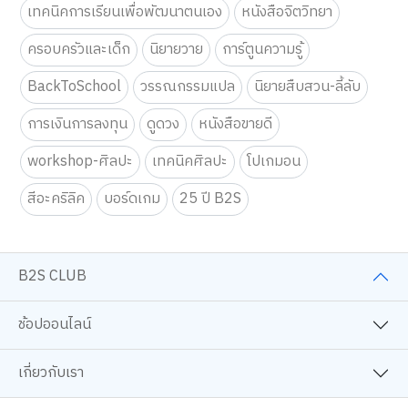
ของเล่นเสริมพัฒนาการสำหรับเด็ก
การเรียนและการติว
เทคนิคการเรียนเพื่อพัฒนาตนเอง
หนังสือจิตวิทยา
ครอบครัวและเด็ก
นิยายวาย
การ์ตูนความรู้
BackToSchool
วรรณกรรมแปล
นิยายสืบสวน-ลี้ลับ
การเงินการลงทุน
ดูดวง
หนังสือขายดี
workshop-ศิลปะ
เทคนิคศิลปะ
โปเกมอน
สีอะคริลิค
บอร์ดเกม
25 ปี B2S
B2S CLUB
ช้อปออนไลน์
เกี่ยวกับเรา