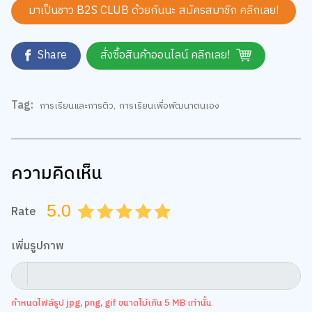
มาเป็นชาว B2S CLUB ด้วยกันนะ สมัครสมาชิก
คลิกเลย!
Share
สั่งซื้อสินค้าออนไลน์ คลิกเลย!
Tag:
การเรียนและการติว
,
การเรียนเพื่อพัฒนาตนเอง
ความคิดเห็น
5.0
Rate
0.5
1.0
1.5
2.0
2.5
3.0
3.5
4.0
4.5
5.0
เพิ่มรูปภาพ
กำหนดไฟล์รูป jpg, png, gif ขนาดไม่เกิน 5 MB เท่านั้น