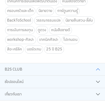
เทคนิคการเรียนเพื่อพัฒนาตนเอง
หนังสือจิตวิทยา
ครอบครัวและเด็ก
นิยายวาย
การ์ตูนความรู้
BackToSchool
วรรณกรรมแปล
นิยายสืบสวน-ลี้ลับ
การเงินการลงทุน
ดูดวง
หนังสือขายดี
workshop-ศิลปะ
เทคนิคศิลปะ
โปเกมอน
สีอะคริลิค
บอร์ดเกม
25 ปี B2S
B2S CLUB
ช้อปออนไลน์
เกี่ยวกับเรา