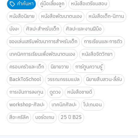
คำค้นหา
คู่มือเลี้ยงลูก
หนังสือเตรียมสอบ
หนังสือนิยาย
หนังสือพัฒนาตนเอง
หนังสือเด็ก-นิทาน
มังงะ
ศิลปะสำหรับเด็ก
ศิลปะและงานฝีมือ
ของเล่นเสริมพัฒนาการสำหรับเด็ก
การเรียนและการติว
เทคนิคการเรียนเพื่อพัฒนาตนเอง
หนังสือจิตวิทยา
ครอบครัวและเด็ก
นิยายวาย
การ์ตูนความรู้
BackToSchool
วรรณกรรมแปล
นิยายสืบสวน-ลี้ลับ
การเงินการลงทุน
ดูดวง
หนังสือขายดี
workshop-ศิลปะ
เทคนิคศิลปะ
โปเกมอน
สีอะคริลิค
บอร์ดเกม
25 ปี B2S