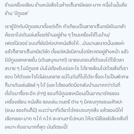
ร้านเครื่องเขียน ร้านหนังสือในห้างเซ็นทรัลเยอะมาก หนึ่งในนั้นคือ
ร้าน ‘บีทูเอส’
เรารู้จักกับบีทูเอสมาตั้งแต่เด็ก ถ้าเทียบเป็นสาขาเซ็นทรัลปิ่นเกล้า
คือเราไปเดินเล่นตั้งแต่ร้านอยู่ข้าง ๆ โซนเครื่องใช้ในบ้าน/
เฟอร์นิเจอร์ แบบที่ยังมีห่อปกหนังสือให้…มันนานขนาดนั้นเลยค่ะ
แล้วก็สาขาเซ็นทรัลเวิล์ด ตั้งแต่สมัยมีลานไอซ์สเกตอยู่ข้างหน้า แล้ว
มีบีทูเอสหลายชั้น (เดินสนุกมาก!) เราชอบตอนที่ตัวเองได้ใช้เวลา
สบาย ๆ ในบีทูเอส มันไม่ต้องรีบเร่งอะไร ได้รายล้อมไปด้วยสิ่งที่เรา
ชอบ ให้ตัวและใจได้ผ่อนคลาย แม้ในวันที่ไม่ได้จะซื้ออะไรเป็นพิเศษ
ก็มาเดินเล่นชิลล์ ๆ ได้ (และได้ของติดมือกลับบ้านมากกว่าวันที่
ตั้งใจมาซื้อซะอีก ฮ่าๆ) ชอบที่บีทูเอสเหมือนเป็นอาณาจักรของ
เครื่องเขียน หนังสือ ของเล่น ดนตรี ต่าง ๆ มีครบทุกแขนงศิลปะ
(ขนม ของกินก็มี) แนวว่ามาที่เดียวได้ครบจบทุกสิ่ง แล้วของมีให้
เลือกเยอะมาก ก.ไก่ ก.ไก่ ละลานตาไปหมด ให้เรามีช๊อยส์เลือกสิ่งที่
เหมาะกับเรามากที่สุด มันดีตรงนี้!