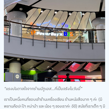
"แรงบันดาลใจจากร้านบีทูเอส…ที่เป็นจริงในวันนี้”
เราเป็นหนึ่งคนที่ชอบเข้าร้านเครื่องเขียน ร้านหนังสือมาก ๆ ค่ะ (มี
พยานคือปะป๊า หม่าม้า และน้อง ๆ ของเราค่ะ อิอิ) สมัยที่เราเด็ก ๆ มี