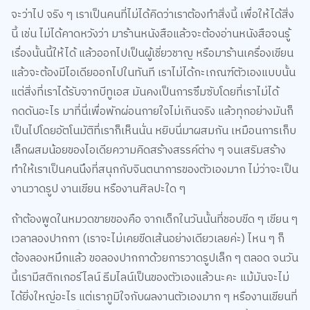
จะว่าไป จริง ๆ เราเป็นคนที่ไม่ได้คิดว่าเราต้องทำสิ่งนี้ เพื่อให้ได้สิ่ง
นี้ เช่น ไม่ได้คาดหวังว่า มาร้านหนังสือแล้วจะต้องอ่านหนังสือจนรู้
เรื่องนั้นนี้ให้ได้ แล้วออกไปเป็นผู้เชี่ยวชาญ หรือมาร้านเครื่องเขียน
แล้วจะต้องมีไอเดียออกไปในทันที เราไม่ได้กะเกณฑ์ตัวเองแบบนั้น
แต่สิ่งที่เราได้รับจากบีทูเอส มันคงเป็นการซึมซับโดยที่เราไม่ได้
กดดันอะไร มาที่นี่เพื่อพักผ่อนกายใจไม่เกินจริง แล้วทุกอย่างมันก็
เป็นไปโดยอัตโนมัติที่เราก็เห็นนั่น หยิบนี่มาผสมกัน เหมือนการเก็บ
เล็กผสมน้อยของไอเดียความคิดสร้างสรรค์ต่าง ๆ จนเสริมสร้าง
ทำให้เราเป็นคนนึงที่สนุกกับจินตนาการของตัวเองมาก ไม่ว่าจะเป็น
งานวาดรูป งานเขียน หรืองานศิลปะใด ๆ
ถ้าต้องพูดในหมวดขายของคือ จากเด็กในวันนั้นที่ชอบขีด ๆ เขียน ๆ
เวลาลองปากกา (เราจะไม่เคยขีดเส้นอย่างเดียวเลยค่ะ) ไหน ๆ ก็
ต้องลองหมึกแล้ว ขอลองปากกาด้วยการวาดรูปเล็ก ๆ ตลอด จนวัน
นี้เรามีสติกเกอร์ไลน์ ธีมไลน์เป็นของตัวเองแล้วนะคะ แม้มันจะไม่
ได้ยิ่งใหญ่อะไร แต่เราภูมิใจกับผลงานตัวเองมาก ๆ หรืองานเขียนที่