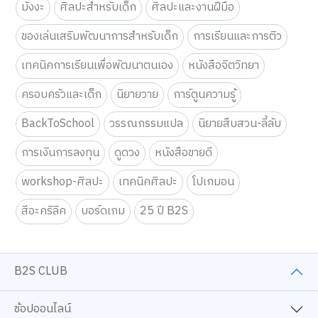
มังงะ
ศิลปะสำหรับเด็ก
ศิลปะและงานฝีมือ
ของเล่นเสริมพัฒนาการสำหรับเด็ก
การเรียนและการติว
เทคนิคการเรียนเพื่อพัฒนาตนเอง
หนังสือจิตวิทยา
ครอบครัวและเด็ก
นิยายวาย
การ์ตูนความรู้
BackToSchool
วรรณกรรมแปล
นิยายสืบสวน-ลี้ลับ
การเงินการลงทุน
ดูดวง
หนังสือขายดี
workshop-ศิลปะ
เทคนิคศิลปะ
โปเกมอน
สีอะคริลิค
บอร์ดเกม
25 ปี B2S
B2S CLUB
ช้อปออนไลน์