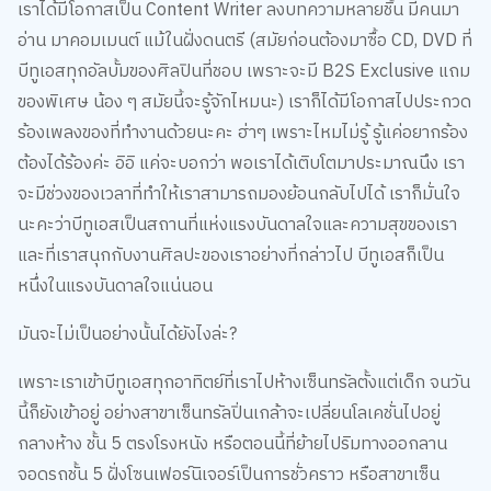
เราได้มีโอกาสเป็น Content Writer ลงบทความหลายชิ้น มีคนมา
อ่าน มาคอมเมนต์ แม้ในฝั่งดนตรี (สมัยก่อนต้องมาซื้อ CD, DVD ที่
บีทูเอสทุกอัลบั้มของศิลปินที่ชอบ เพราะจะมี B2S Exclusive แถม
ของพิเศษ น้อง ๆ สมัยนี้จะรู้จักไหมนะ) เราก็ได้มีโอกาสไปประกวด
ร้องเพลงของที่ทำงานด้วยนะคะ ฮ่าๆ เพราะไหมไม่รู้ รู้แค่อยากร้อง
ต้องได้ร้องค่ะ อิอิ แค่จะบอกว่า พอเราได้เติบโตมาประมาณนึง เรา
จะมีช่วงของเวลาที่ทำให้เราสามารถมองย้อนกลับไปได้ เราก็มั่นใจ
นะคะว่าบีทูเอสเป็นสถานที่แห่งแรงบันดาลใจและความสุขของเรา
และที่เราสนุกกับงานศิลปะของเราอย่างที่กล่าวไป บีทูเอสก็เป็น
หนึ่งในแรงบันดาลใจแน่นอน
มันจะไม่เป็นอย่างนั้นได้ยังไงล่ะ?
เพราะเราเข้าบีทูเอสทุกอาทิตย์ที่เราไปห้างเซ็นทรัลตั้งแต่เด็ก จนวัน
นี้ก็ยังเข้าอยู่ อย่างสาขาเซ็นทรัลปิ่นเกล้าจะเปลี่ยนโลเคชั่นไปอยู่
กลางห้าง ชั้น 5 ตรงโรงหนัง หรือตอนนี้ที่ย้ายไปริมทางออกลาน
จอดรถชั้น 5 ฝั่งโซนเฟอร์นิเจอร์เป็นการชั่วคราว หรือสาขาเซ็น