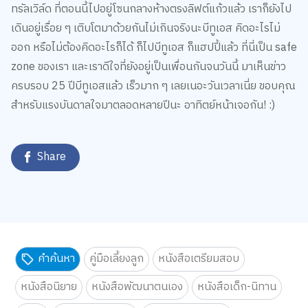
ทรัลเวิล์ด ที่ตอนนี้ไปอยู่โซนกลางห้างตรงลิฟต์แก้วแล้ว เราก็ยังไป
เดินอยู่เรื่อย ๆ เติบโตมาด้วยกันไม่เกินจริงนะบีทูเอส คิดอะไรไม่
ออก หรือไม่ต้องคิดอะไรก็ได้ ก็ไปบีทูเอส ก็แฮปปี้แล้ว ที่นี่เป็น safe
zone ของเรา และเราดีใจที่ยังอยู่เป็นเพื่อนกันจนวันนี้ มาเห็นข่าว
ครบรอบ 25 ปีบีทูเอสแล้ว เร็วมาก ๆ เลยเนอะวันเวลาเนี่ย ขอบคุณ
สำหรับแรงบันดาลใจมาตลอดหลายปีนะ อาทิตย์หน้าเจอกัน! :)
Share
คำค้นหา
คู่มือเลี้ยงลูก
หนังสือเตรียมสอบ
หนังสือนิยาย
หนังสือพัฒนาตนเอง
หนังสือเด็ก-นิทาน