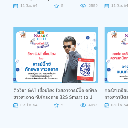
Smart to U
B2S Smart 
11 มิ.ย. 64
5
2589
11 มิ.ย. 6
ติววิชา GAT เชื่อมโยง โดยอาจารย์บิ๊ก ภทัพล
คอร์สเตรีย
ขาวสะอาด กับโครงการ B2S Smart to U
ทางสถาปัตย
โดย อาจารย์ก
09 มี.ค. 64
5
4073
08 มี.ค. 6