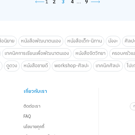
1
2
3
4
…
9
สือนิยาย
หนังสือพัฒนาตนเอง
หนังสือเด็ก-นิทาน
มังงะ
ศิลป
เทคนิคการเรียนเพื่อพัฒนาตนเอง
หนังสือจิตวิทยา
ครอบครัวแล
น
ดูดวง
หนังสือขายดี
workshop-ศิลปะ
เทคนิคศิลปะ
โปเ
เกี่ยวกับเรา
ติดต่อเรา
FAQ
นโยบายคุกกี้