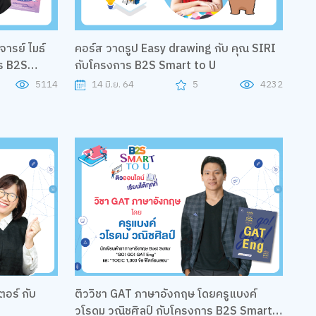
จารย์ ไมธ์
คอร์ส วาดรูป Easy drawing กับ คุณ SIRI
ร B2S
กับโครงการ B2S Smart to U
5114
14 มิ.ย. 64
5
4232
อร์ กับ
ติววิชา GAT ภาษาอังกฤษ โดยครูแบงค์
วโรดม วณิชศิลป์ กับโครงการ B2S Smart