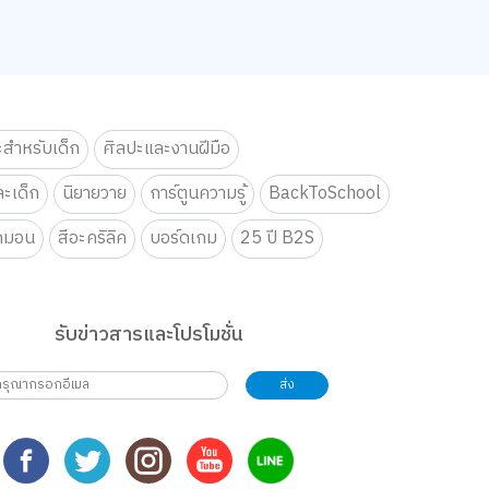
ะสำหรับเด็ก
ศิลปะและงานฝีมือ
ะเด็ก
นิยายวาย
การ์ตูนความรู้
BackToSchool
กมอน
สีอะคริลิค
บอร์ดเกม
25 ปี B2S
รับข่าวสารและโปรโมชั่น
ส่ง