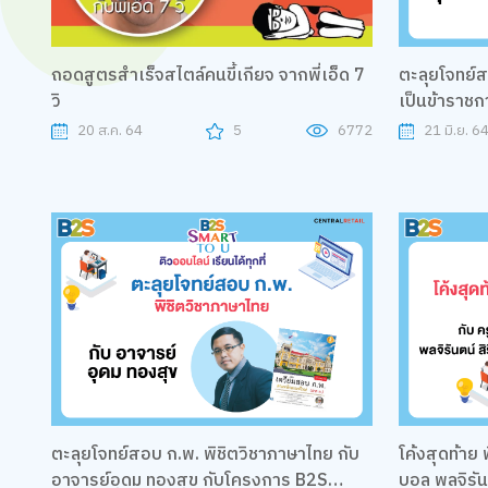
ถอดสูตรสำเร็จสไตล์คนขี้เกียจ จากพี่เอ็ด 7
ตะลุยโจทย์
วิ
เป็นข้าราชกา
กับโครงการ
20 ส.ค. 64
5
6772
21 มิ.ย. 6
ตะลุยโจทย์สอบ ก.พ. พิชิตวิชาภาษาไทย กับ
โค้งสุดท้าย 
อาจารย์อุดม ทองสุข กับโครงการ B2S
บอล พลจิรัน