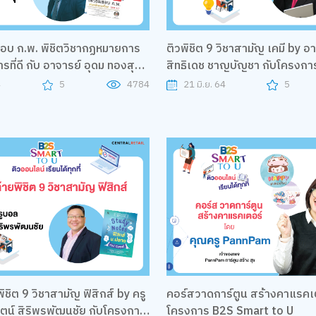
สอบ ก.พ. พิชิตวิชากฏหมายการ
ติวพิชิต 9 วิชาสามัญ เคมี by อา
รที่ดี กับ อาจารย์ อุดม ทองสุข
สิทธิเดช ชาญบัญชา กับโครงกา
 B2S Smart to U
Smart to U
4
5
4784
21 มิ.ย. 64
5
พิชิต 9 วิชาสามัญ ฟิสิกส์ by ครู
คอร์สวาดการ์ตูน สร้างคาแรคเต
ตน์ สิริพรพัฒนชัย กับโครงการ
โครงการ B2S Smart to U