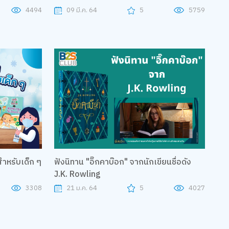
to U
4494
09 มี.ค. 64
5
5759
ดสำหรับเด็ก ๆ
ฟังนิทาน "อิ๊กคาบ๊อก" จากนักเขียนชื่อดัง
J.K. Rowling
3308
21 ม.ค. 64
5
4027