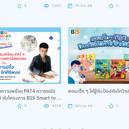
to U
4
5
3269
09 มี.ค. 64
5
มความพร้อม PAT4 ความถนัด
สอนเด็ก ๆ ให้รู้ทัน ป้องกันโควิ
์ กับโครงการ B2S Smart to U
ิ้ว วนนท์ รักศิริพงษ์
4
5
4158
04 ก.พ. 64
5