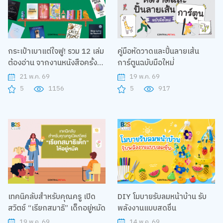
กระเป๋าเบาแต่ใจฟู! รวม 12 เล่ม
คู่มือหัดวาดและปั้นลายเส้น
ต้องอ่าน จากงานหนังสือครั้งที่
การ์ตูนฉบับมือใหม่่
1 ปี 2026
21 พ.ค. 69
19 พ.ค. 69
5
1156
5
917
เทคนิคลับสำหรับคุณครู เปิด
DIY โมบายรับลมหน้าบ้าน รับ
สวิตช์ “เรียกสมาธิ” เด็กอยู่หมัด
พลังงานแบบสดชื่น
19 พ.ค. 69
14 พ.ค. 69