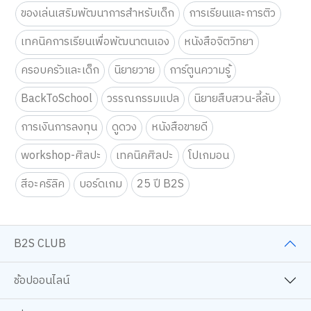
ของเล่นเสริมพัฒนาการสำหรับเด็ก
การเรียนและการติว
เทคนิคการเรียนเพื่อพัฒนาตนเอง
หนังสือจิตวิทยา
ครอบครัวและเด็ก
นิยายวาย
การ์ตูนความรู้
BackToSchool
วรรณกรรมแปล
นิยายสืบสวน-ลี้ลับ
การเงินการลงทุน
ดูดวง
หนังสือขายดี
workshop-ศิลปะ
เทคนิคศิลปะ
โปเกมอน
สีอะคริลิค
บอร์ดเกม
25 ปี B2S
B2S CLUB
ช้อปออนไลน์