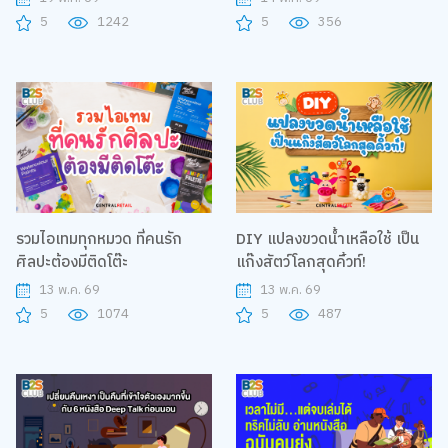
5
1242
5
356
รวมไอเทมทุกหมวด ที่คนรัก
DIY แปลงขวดน้ำเหลือใช้ เป็น
ศิลปะต้องมีติดโต๊ะ
แก๊งสัตว์โลกสุดคิ้วท์!
13 พ.ค. 69
13 พ.ค. 69
5
1074
5
487