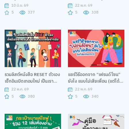
เปิดอ่าน
10 มิ.ย. 69
22 พ.ค. 69
5
337
5
338
รวมลิสต์หนังสือ RESET ตัวเอง
แชร์วิธีออกจาก “เฟรนด์โซน”
เช็กอินเปิดเทอมใหม่ เป็นเรา
ยังไง แบบไม่เสียเพื่อน (แต่ได้
แบบที่ใช่กว่าเดิม
แฟนแทน ><)
22 พ.ค. 69
22 พ.ค. 69
5
380
5
340