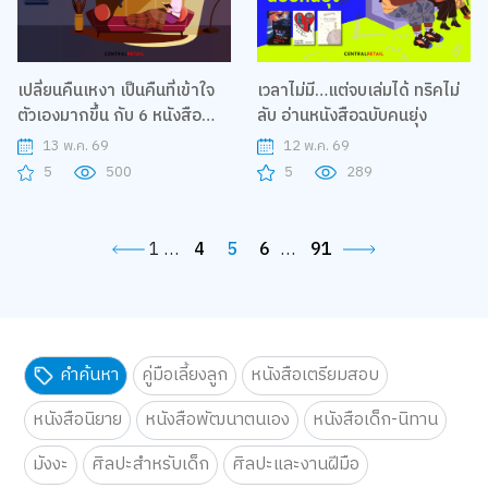
เปลี่ยนคืนเหงา เป็นคืนที่เข้าใจ
เวลาไม่มี…แต่จบเล่มได้ ทริคไม่
ตัวเองมากขึ้น กับ 6 หนังสือ
ลับ อ่านหนังสือฉบับคนยุ่ง
Deep Talk ก่อนนอน
13 พ.ค. 69
12 พ.ค. 69
5
500
5
289
1
…
4
5
6
…
91
คำค้นหา
คู่มือเลี้ยงลูก
หนังสือเตรียมสอบ
หนังสือนิยาย
หนังสือพัฒนาตนเอง
หนังสือเด็ก-นิทาน
มังงะ
ศิลปะสำหรับเด็ก
ศิลปะและงานฝีมือ