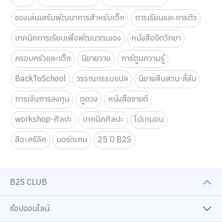
ของเล่นเสริมพัฒนาการสำหรับเด็ก
การเรียนและการติว
เทคนิคการเรียนเพื่อพัฒนาตนเอง
หนังสือจิตวิทยา
ครอบครัวและเด็ก
นิยายวาย
การ์ตูนความรู้
BackToSchool
วรรณกรรมแปล
นิยายสืบสวน-ลี้ลับ
การเงินการลงทุน
ดูดวง
หนังสือขายดี
workshop-ศิลปะ
เทคนิคศิลปะ
โปเกมอน
สีอะคริลิค
บอร์ดเกม
25 ปี B2S
B2S CLUB
ช้อปออนไลน์