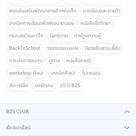
ของเล่นเสริมพัฒนาการสำหรับเด็ก
การเรียนและการติว
เทคนิคการเรียนเพื่อพัฒนาตนเอง
หนังสือจิตวิทยา
ครอบครัวและเด็ก
นิยายวาย
การ์ตูนความรู้
BackToSchool
วรรณกรรมแปล
นิยายสืบสวน-ลี้ลับ
การเงินการลงทุน
ดูดวง
หนังสือขายดี
workshop-ศิลปะ
เทคนิคศิลปะ
โปเกมอน
สีอะคริลิค
บอร์ดเกม
25 ปี B2S
B2S CLUB
ช้อปออนไลน์