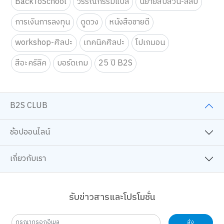
BackToSchool
วรรณกรรมแปล
นิยายสืบสวน-ลี้ลับ
การเงินการลงทุน
ดูดวง
หนังสือขายดี
workshop-ศิลปะ
เทคนิคศิลปะ
โปเกมอน
สีอะคริลิค
บอร์ดเกม
25 ปี B2S
B2S CLUB
ช้อปออนไลน์
เกี่ยวกับเรา
รับข่าวสารและโปรโมชั่น
ส่ง