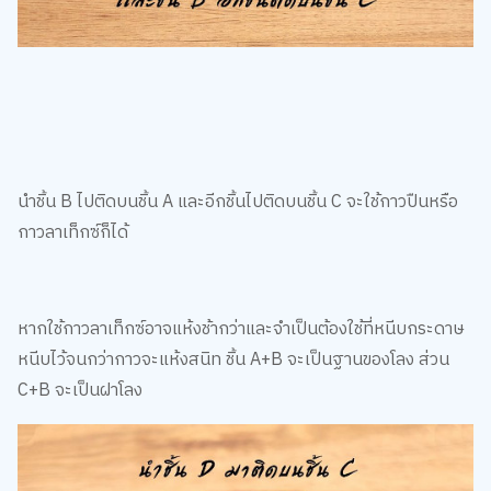
นำชิ้น B ไปติดบนชิ้น A และอีกชิ้นไปติดบนชิ้น C จะใช้กาวปืนหรือ
กาวลาเท็กซ์ก็ได้
หากใช้กาวลาเท็กซ์อาจแห้งช้ากว่าและจำเป็นต้องใช้ที่หนีบกระดาษ
หนีบไว้จนกว่ากาวจะแห้งสนิท ชิ้น A+B จะเป็นฐานของโลง ส่วน
C+B จะเป็นฝาโลง