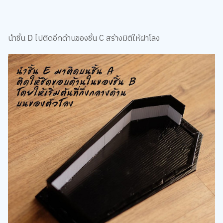
นำชิ้น D ไปติดอีกด้านของชิ้น C สร้างมิติให้ฝาโลง