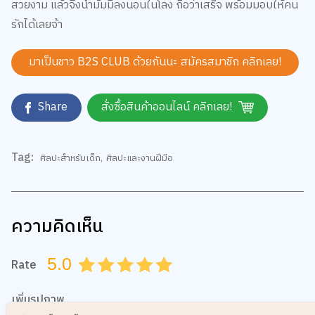
หากต้องหารให้ติดเร็วควรใช้ปืนกาวจะง่ายและสะดวกกว่าใช้กาว
ลาเท็กซ์ เมื่อติดแล้วลองปิดเปิดดู ฝาและฐานต้องกระกบกันพอดี