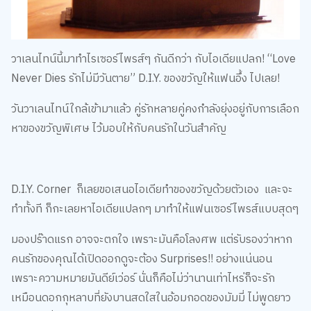
วาเลนไทน์นี้มาทำไรเซอร์ไพรส์ๆ กันดีกว่า กับไอเดียแปลก! “Love
Never Dies รักไม่มีวันตาย” D.I.Y. ของขวัญให้แฟนอึ้ง ไปเลย!
วันวาเลนไทน์ใกล้เข้ามาแล้ว คู่รักหลายคู่คงกำลังยุ่งอยู่กับการเลือก
หาของขวัญพิเศษ ไว้มอบให้กับคนรักในวันสำคัญ
D.I.Y. Corner ก็เลยขอเสนอไอเดียทำของขวัญด้วยตัวเอง และจะ
ทำทั้งที ก็กะเลยหาไอเดียแปลกๆ มาทำให้แฟนเซอร์ไพรส์แบบสุดๆ
มองปร๊าดแรก อาจจะตกใจ เพราะมันคือโลงศพ แต่รับรองว่าหาก
คนรักของคุณได้เปิดออกดูจะต้อง Surprises!! อย่างแน่นอน
เพราะความหมายมันดีย์เว่อร์ นั่นก็คือไม่ว่านานเท่าไหร่ก็จะรัก
เหมือนดอกกุหลาบที่ยังบานสดใสในอ้อมกอดของมัมมี่ ไม่พูดยาว