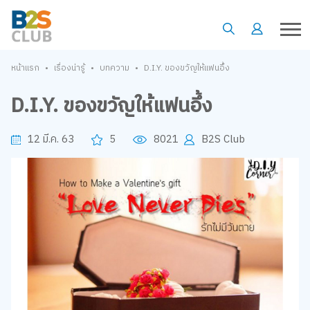
•
•
•
หน้าแรก
เรื่องน่ารู้
บทความ
D.I.Y. ของขวัญให้แฟนอึ้ง
D.I.Y. ของขวัญให้แฟนอึ้ง
12 มี.ค. 63
5
8021
B2S Club