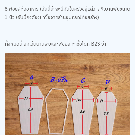
8.ฟอยล์ห่ออาหาร (อันนี้น่าจะมีกันในครัวอยู่แล้ว) / 9.บานพับขนาด
1 นิ้ว (อันนี้คงต้องหาซื้อจากร้านอุปกรณ์ก่อสร้าง)
ทั้งหมดนี้ ยกเว้นบานพับและฟอยล์ หาซื้อได้ที่ B2S จ้า