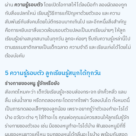
ผ่าน
ความรู้รอบตัว
โดยเปิดโอกาสให้ได้ลงมือทำ ลองผิดลองถูก
กับสิ่งแปลกใหม่ เรียนรู้วิธีการแก้ปัญหาด้วยตัวเอง และความ
สัมพันธ์กับสังคมโดยไม่ตีกรอบมากเกินไป และอีกหนึ่งสิ่งสำคัญ
คือการหยิบเอาสิ่งแวดล้อมรอบตัวแปลงเป็นบทเรียนง่ายๆ ให้ลูก
เรียนรู้อย่างสนุกสนานในทุกวัน ลูกจะค่อยๆ ซึบซับความรู้เหล่านี้ไป
ตามธรรมชาติกลายเป็นเด็กฉลาด ความจำดี และเรียนเก่งได้โดยไม่
ต้องบังคับ
5 ความรู้รอบตัว ลูกเรียนรู้สนุกได้ทุกวัน
ร่างกายของหนู รู้จักหรือยัง
สังเกตไหมคะว่า เด็กวัยเรียนรู้จะชอบส่องกระจก ยักคิ้วหลิ่ว แลบ
ลิ้น เล่นน้ำลาย หรืดทดลองกระโดดจากโซฟา วิ่งลงบันได ทั้งหมดนี้
เป็นการทดลองเล็กๆของลูกน้อย เพราะอยากรู้ว่าตัวเองทำอะไรได้
บ้าง อวัยวะต่าง ๆ ใช้ทำอะไร คุณพ่อคุณแม่ควรสอนให้ลูกเริ่มรู้จัก
ร่างกายของตัวเอง เช่น มือของหนูทำอะไรได้บ้าง ฟันของหนูมีกี่ซี่
ผมของหนูยาวแค่ไหน จมูกของหนูได้กลิ่นอะไรบ้าง พร้อมกับสอด