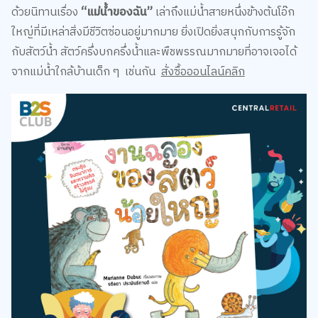
ด้วยนิทานเรื่อง
“แม่น้ำของฉัน”
เล่าถึงแม่น้ำสายหนึ่งข้างต้นโอ๊ก
ใหญ่ที่มีเหล่าสิ่งมีชีวิตซ่อนอยู่มากมาย ยิ่งเปิดยิ่งสนุกกับการรู้จัก
กับสัตว์น้ำ สัตว์ครึ่งบกครึ่งน้ำและพืชพรรณมากมายที่อาจเจอได้
จากแม่น้ำใกล้บ้านเด็ก ๆ เช่นกัน
สั่งซื้อออนไลน์คลิก