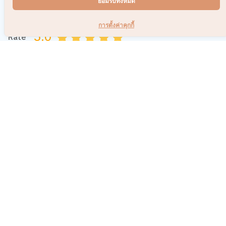
ยอมรับทั้งหมด
ความคิดเห็น
การตั้งค่าคุกกี้
5.0
Rate
0.5
1.0
1.5
2.0
2.5
3.0
3.5
4.0
4.5
5.0
เพิ่มรูปภาพ
กำหนดไฟล์รูป jpg, png, gif ขนาดไม่เกิน 5 MB เท่านั้น
ข้อความ