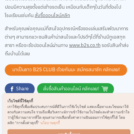
ปอมมีความสุขตั้งแต่เช้าจรดเย็น เหมือนกับเด็กๆในวันที่ต้องไป
โรงเรียนเช่นกัน
สั่งซื้อออนไลน์คลิก
สำหรับคุณพ่อคุณแม่ที่สนใจอุปกรณ์หรือของเล่นเสริมพัฒนาการ
ต่างๆ สามารถแวะชมสินค้าน่าสนใจและโปรดีๆได้ที่ร้านบีทูเอสทุก
สาขา หรือจะช้อปออนไลน์ผ่านทาง
www.b2s.co.th
รอรับสินค้าส่ง
ถึงบ้านได้เลย
มาเป็นชาว B2S CLUB ด้วยกันนะ สมัครสมาชิก
คลิกเลย!
Share
สั่งซื้อสินค้าออนไลน์ คลิกเลย!
เว็บไซต์นี้ใช้คุกกี้
เราใช้คุกกี้เพื่อเพิ่มประสบการณ์ที่ดีในการใช้เว็บไซต์ แสดงเนื้อหาและโฆษณาให้
Tag:
คู่มือเลี้ยงลูก
,
ของเล่นเสริมพัฒนาการสำหรับเด็ก
ตรงกับความสนใจ รวมถึงเพื่อวิเคราะห์การเข้าใช้งานเว็บไซต์และทำความเข้าใจ
ว่าผู้ใช้งานมาจากที่ใด คุณสามารถเลือกตั้งค่าความยินยอมการใช้คุกกี้ได้ โดย
คลิก “การตั้งค่าคุกกี้”
นโยบายคุกกี้