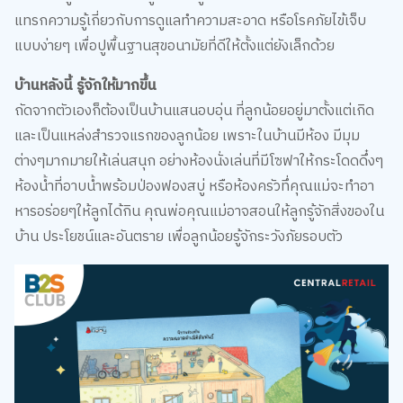
แทรกความรู้เกี่ยวกับการดูแลทำความสะอาด หรือโรคภัยไข้เจ็บ
แบบง่ายๆ เพื่อปูพื้นฐานสุขอนามัยที่ดีให้ตั้งแต่ยังเล็กด้วย
บ้านหลังนี้ รู้จักให้มากขึ้น
ถัดจากตัวเองก็ต้องเป็นบ้านแสนอบอุ่น ที่ลูกน้อยอยู่มาตั้งแต่เกิด
และเป็นแหล่งสำรวจแรกของลูกน้อย เพราะในบ้านมีห้อง มีมุม
ต่างๆมากมายให้เล่นสนุก อย่างห้องนั่งเล่นที่มีโซฟาให้กระโดดดึ๋งๆ
ห้องน้ำที่อาบน้ำพร้อมป่องฟองสบู่ หรือห้องครัวทึ่คุณแม่จะทำอา
หารอร่อยๆให้ลูกได้กิน คุณพ่อคุณแม่อาจสอนให้ลูกรู้จักสิ่งของใน
บ้าน ประโยชน์และอันตราย เพื่อลูกน้อยรู้จักระวังภัยรอบตัว