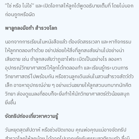
“ใช่ หรือ ไม่ใช่” และเปิดโอกาสให้ลูกได้พูดอธิบายเต็มที่ โดยไม่บอก
ก่อนถูกหรือผิด
พาลูกลงมือทำ สำรวจโลก
นอกจากการเรียนในหนังสือแล้ว ต้องจัดสรรเวลา และหากิจกรรม
ให้ลูกทดลองทำด้วย อย่าปล่อยให้สิ่งที่ลูกสงสัยผ่านไปอย่างน่า
เสียดาย เช่น ถ้าลูกสงสัยว่าภูเขาไฟระเบิดเป็นอย่างไร ลองหา
อุปกรณ์วิทยาศาสตร์ให้ลูกได้ทดลองทำ และเรียนรู้กระบวนการ
วิทยาศาสตร์ไปพร้อมกัน หรือชวนลูกเดินเล่นในสวนสำรวจสัตว์ตัว
เล็ก อาจหาอุปกรณ์ง่าย ๆ อย่างแว่นขยายให้ลูกสวมบทบาทนักคีต
วิทยา ส่องดูแมลงที่ชอบก็จะยิ่งทำให้นักวิทยาศาสตร์ตัวน้อยสนุก
ยิ่งขึ้น
จัดทริปท่องเที่ยวหาความรู้
วันหยุดสุดสัปดาห์ หรือช่วงปิดเทอม คุณพ่อคุณแม่อาจจัดทริป
สำรวจโลกให้ลูกน้อย ได้ออกไปผจญภัยกับธรรมชาติรอบตัว ซึ่งมี