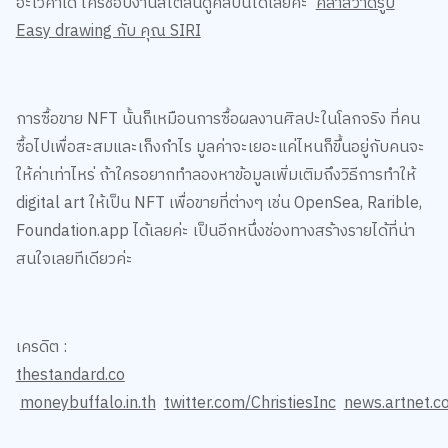
อะโวคาโด ใครชอบงานสไตล์นี้ดูคลิปนี้ได้เลยค่ะ
คลาสวาดรูป
Easy drawing กับ คุณ SIRI
การซื้อขาย NFT นั้นก็เหมือนการซื้อผลงานศิลปะในโลกจริง ที่คน
ซื้อไปเพื่อสะสมและเก็งกำไร มูลค่าจะเยอะแค่ไหนก็ขึ้นอยู่กับคนจะ
ให้ค่าเท่าไหร่ ถ้าใครอยากทำลองหาข้อมูลเพิ่มเติมถึงวิธีการทำให้
digital art ให้เป็น NFT เพื่อขายที่ต่างๆ เช่น OpenSea, Rarible,
Foundation.app ได้เลยค่ะ เป็นอีกหนึ่งช่องทางสร้างรายได้ที่น่า
สนใจเลยทีเดียวค่ะ
เครดิต :
thestandard.co
moneybuffalo.in.th
twitter.com/ChristiesInc
news.artnet.c