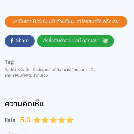
มาเป็นชาว B2S CLUB ด้วยกันนะ สมัครสมาชิก
คลิกเลย!
Share
สั่งซื้อสินค้าออนไลน์ คลิกเลย!
Tag:
ศิลปะสำหรับเด็ก
,
ศิลปะและงานฝีมือ
,
การเรียนและการติว
,
การเรียนเพื่อพัฒนาตนเอง
ความคิดเห็น
5.0
Rate
0.5
1.0
1.5
2.0
2.5
3.0
3.5
4.0
4.5
5.0