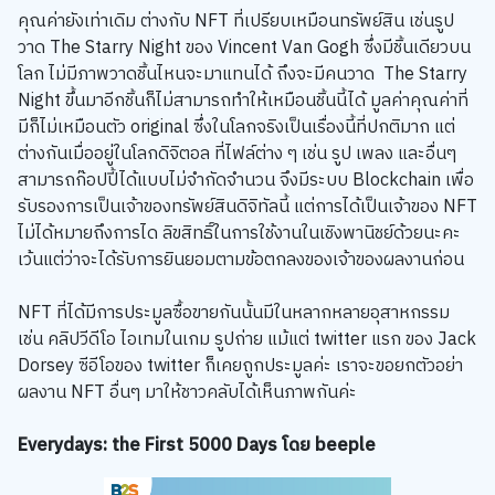
คุณค่ายังเท่าเดิม ต่างกับ NFT ที่เปรียบเหมือนทรัพย์สิน เช่นรูป
วาด The Starry Night ของ Vincent Van Gogh ซึ่งมีชิ้นเดียวบน
โลก ไม่มีภาพวาดชิ้นไหนจะมาแทนได้ ถึงจะมีคนวาด The Starry
Night ขึ้นมาอีกชิ้นก็ไม่สามารถทำให้เหมือนชิ้นนี้ได้ มูลค่าคุณค่าที่
มีก็ไม่เหมือนตัว original ซึ่งในโลกจริงเป็นเรื่องนี้ที่ปกติมาก แต่
ต่างกันเมื่ออยู่ในโลกดิจิตอล ที่ไฟล์ต่าง ๆ เช่น รูป เพลง และอื่นๆ
สามารถก๊อปปี้ได้แบบไม่จำกัดจำนวน จึงมีระบบ Blockchain เพื่อ
รับรองการเป็นเจ้าของทรัพย์สินดิจิทัลนี้ แต่การได้เป็นเจ้าของ NFT
ไม่ได้หมายถึงการได ลิขสิทธิ์ในการใช้งานในเชิงพานิชย์ด้วยนะคะ
เว้นแต่ว่าจะได้รับการยินยอมตามข้อตกลงของเจ้าของผลงานก่อน
NFT ที่ได้มีการประมูลซื้อขายกันนั้นมีในหลากหลายอุสาหกรรม
เช่น คลิปวีดีโอ ไอเทมในเกม รูปถ่าย แม้แต่ twitter แรก ของ Jack
Dorsey ซีอีโอของ twitter ก็เคยถูกประมูลค่ะ เราจะขอยกตัวอย่า
ผลงาน NFT อื่นๆ มาให้ชาวคลับได้เห็นภาพกันค่ะ
Everydays: the First 5000 Days โดย beeple