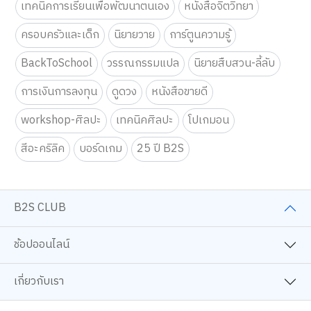
เทคนิคการเรียนเพื่อพัฒนาตนเอง
หนังสือจิตวิทยา
ครอบครัวและเด็ก
นิยายวาย
การ์ตูนความรู้
BackToSchool
วรรณกรรมแปล
นิยายสืบสวน-ลี้ลับ
การเงินการลงทุน
ดูดวง
หนังสือขายดี
workshop-ศิลปะ
เทคนิคศิลปะ
โปเกมอน
สีอะคริลิค
บอร์ดเกม
25 ปี B2S
B2S CLUB
ช้อปออนไลน์
เกี่ยวกับเรา