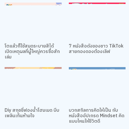
โตแล้วก็ใช้สมุดระบายสีได้
7 หนังสือดังของชาว TikTok
เปิดเหตุผลที่ผู้ใหญ่ควรซื้อสัก
สายกองดองต้องเลิฟ
เล่ม
เว็บไซต์นี้ใช้คุกกี้
เราใช้คุกกี้เพื่อเพิ่มประสบการณ์ที่ดีในการใช้เว็บไซต์ แสดงเนื้อหาและโฆษณาให้
ตรงกับความสนใจ รวมถึงเพื่อวิเคราะห์การเข้าใช้งานเว็บไซต์และทำความเข้าใจ
Diy สกุชชี่ฟองน้ำโฮมเมด บีบ
บวกสกิลการคิดให้เป็น กับ
ว่าผู้ใช้งานมาจากที่ใด คุณสามารถเลือกตั้งค่าความยินยอมการใช้คุกกี้ได้ โดย
เพลินเกินห้ามใจ
หนังสืออัปเกรด Mindset คิด
คลิก “การตั้งค่าคุกกี้”
นโยบายคุกกี้
แบบไหนให้ชีวิตดี
ยอมรับทั้งหมด