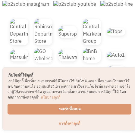
© 2021 B2S CLUB, All rights reserved. Web
Design by
1001click.