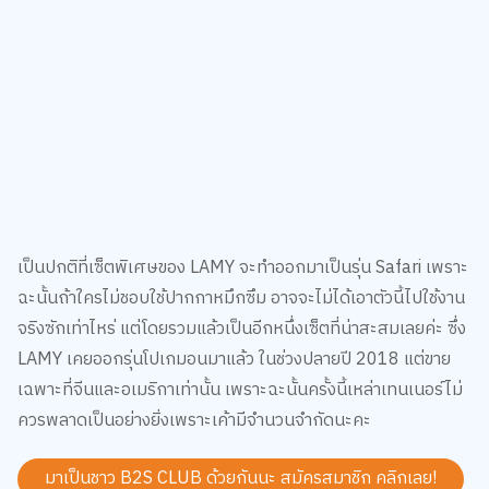
เป็นปกติที่เซ็ตพิเศษของ LAMY จะทำออกมาเป็นรุ่น Safari เพราะ
ฉะนั้นถ้าใครไม่ชอบใช้ปากกาหมึกซึม อาจจะไม่ได้เอาตัวนี้ไปใช้งาน
จริงซักเท่าไหร่ แต่โดยรวมแล้วเป็นอีกหนึ่งเซ็ตที่น่าสะสมเลยค่ะ ซึ่ง
LAMY เคยออกรุ่นโปเกมอนมาแล้ว ในช่วงปลายปี 2018 แต่ขาย
เฉพาะที่จีนและอเมริกาเท่านั้น เพราะฉะนั้นครั้งนี้เหล่าเทนเนอร์ไม่
ควรพลาดเป็นอย่างยิ่งเพราะเค้ามีจำนวนจำกัดนะคะ
มาเป็นชาว B2S CLUB ด้วยกันนะ สมัครสมาชิก
คลิกเลย!