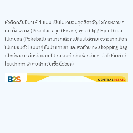
หัวติดคลิปมีมาให้ 4 แบบ เป็นโปเกมอนสุดฮิตขวัญใจใครหลาย ๆ
คน ทั้ง พิคาชู (Pikachu) อีวุย (Eevee) พูริน (Jigglypuff) และ
โปเกบอล (Pokeball) สามารถเลือกเปลี่ยนได้ตามใจว่าอยากเลือก
โปเกมอนตัวไหนมาคู่กับปากกาเรา และสุดท้าย ถุง shopping bag
ดีไซน์พิเศษ สีเหลืองลายโปเกมอนตัดกับเชือกสีแดง ล้อไปกับตัวดี
ไซน์ปากกา พิเศษสำหรับเซ็ตนี้ด้วยค่ะ