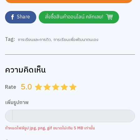
Share
สั่งซื้อสินค้าออนไลน์ คลิกเลย!
Tag:
การเรียนและการติว
,
การเรียนเพื่อพัฒนาตนเอง
ความคิดเห็น
5.0
Rate
0.5
1.0
1.5
2.0
2.5
3.0
3.5
4.0
4.5
5.0
เพิ่มรูปภาพ
กำหนดไฟล์รูป jpg, png, gif ขนาดไม่เกิน 5 MB เท่านั้น
ข้อความ