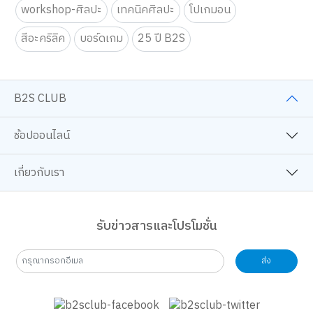
workshop-ศิลปะ
เทคนิคศิลปะ
โปเกมอน
สีอะคริลิค
บอร์ดเกม
25 ปี B2S
B2S CLUB
ช้อปออนไลน์
เกี่ยวกับเรา
รับข่าวสารและโปรโมชั่น
ส่ง