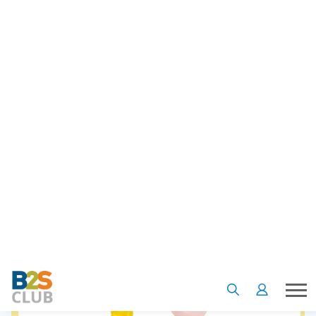
Why:
ปากการุ่นฮิตของ LAMY บวกกับความน่ารักของโปเกมอน
ดีไซน์ตัวแท่งสีเหลืองเหมือนพิคาจูตัดกับคลิปสีแดง ที่สำคัญมี
จำนวนจำกัดและขายเฉพาะประเทศไทยเท่านั้นค่ะ
Where:
B2S ทุกสาขา ทักแชทเพื่อสอบถามได้ที่
Facebook B2S
Thailand
ใครอยากอ่านรีวิวเต็ม ๆ และดูรูปของแถมเลื่อนลงไปอ่านต่อข้างล่าง
ได้เลยค่ะ