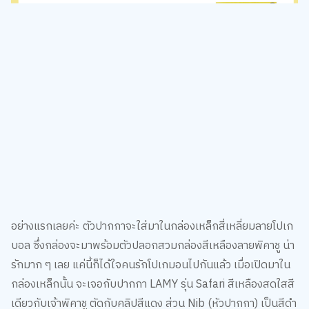
อย่างแรกเลยค่ะ ตัวปากกาจะใส่มาในกล่องเหล็กสี่เหลี่ยมลายโปเก
บอล ซึ่งกล่องจะมาพร้อมตัวปลอกสวมกล่องสีเหลืองลายพิคาชู น่า
รักมาก ๆ เลย แค่นี้ก็ได้ใจคนรักโปเกมอนไปกันแล้ว เมื่อเปิดมาใน
กล่องเหล็กนั้น จะเจอกับปากกา LAMY รุ่น Safari สีเหลืองสดใสสี
เดียวกับเจ้าพิคาชู ตัดกับคลิปสีแดง ส่วน Nib (หัวปากกา) เป็นสีดำ
ขนาด F มาพร้อมกับหมึกสีน้ำเงิน และมีประกันตัวปากกานาน 2 ปี