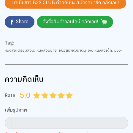
Share
สั่งซื้อสินค้าออนไลน์ คลิกเลย!
Tag:
หนังสือเตรียมสอบ
,
หนังสือนิยาย
,
หนังสือพัฒนาตนเอง
,
หนังสือเด็ก
,
มังงะ
ความคิดเห็น
5.0
Rate
0.5
1.0
1.5
2.0
2.5
3.0
3.5
4.0
4.5
5.0
เพิ่มรูปภาพ
กำหนดไฟล์รูป jpg, png, gif ขนาดไม่เกิน 5 MB เท่านั้น