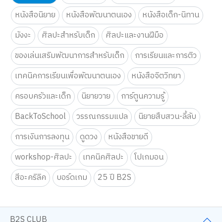
คำค้นหา
คู่มือเลี้ยงลูก
หนังสือเตรียมสอบ
หนังสือนิยาย
หนังสือพัฒนาตนเอง
หนังสือเด็ก-นิทาน
มังงะ
ศิลปะสำหรับเด็ก
ศิลปะและงานฝีมือ
ของเล่นเสริมพัฒนาการสำหรับเด็ก
การเรียนและการติว
เทคนิคการเรียนเพื่อพัฒนาตนเอง
หนังสือจิตวิทยา
ครอบครัวและเด็ก
นิยายวาย
การ์ตูนความรู้
BackToSchool
วรรณกรรมแปล
นิยายสืบสวน-ลี้ลับ
การเงินการลงทุน
ดูดวง
หนังสือขายดี
workshop-ศิลปะ
เทคนิคศิลปะ
โปเกมอน
เว็บไซต์นี้ใช้คุกกี้
สีอะคริลิค
บอร์ดเกม
25 ปี B2S
เราใช้คุกกี้เพื่อเพิ่มประสบการณ์ที่ดีในการใช้เว็บไซต์ แสดงเนื้อหาและโฆษณาให้
ตรงกับความสนใจ รวมถึงเพื่อวิเคราะห์การเข้าใช้งานเว็บไซต์และทำความเข้าใจ
ว่าผู้ใช้งานมาจากที่ใด คุณสามารถเลือกตั้งค่าความยินยอมการใช้คุกกี้ได้ โดย
คลิก “การตั้งค่าคุกกี้”
นโยบายคุกกี้