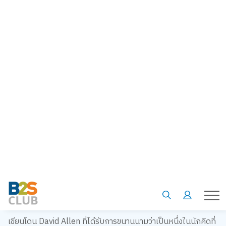
Product of the week : Getting Things Done (GTD) 5 เทคนิค
จัดระเบียบสมองให้ปลอดโปร่งไร้เรื่องกังวล
สวัสดีค่ะชาวคลับ พบกับ product of the week ประจำสัปดาห์
กับหนังสือแนะนำ
What:
หนังสือ Getting Things Done (GTD) ศิลปะของการ
เสริมสร้างประสิทธิภาพในการทำงานอย่างห่างไกลความเครียด
เขียนโดน David Allen ที่ได้รับการขนานนามว่าเป็นหนึ่งในนักคิดที่