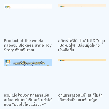
Product of the week:
สวิตช์ไฟก็มีสไตล์ได้! DIY มุม
กล่องจุ่ม Blokees มาต่อ Toy
เปิด-ปิดไฟ เปลี่ยนมู้ดให้ทั้ง
Story ด้วยกันเถอะ
ห้องชิคขึ้น
รวมหนังสือบวกสกิลการเงิน
อ่านมาราธอนแค่ไหน ก็ไม่ล้า
ฉบับคนรุ่นใหม่ เรียกเงินเข้าได้
เลือกท่านั่งและแว่นให้ถูก
แบบ “รวยไม่ไหวแล้ววว~”