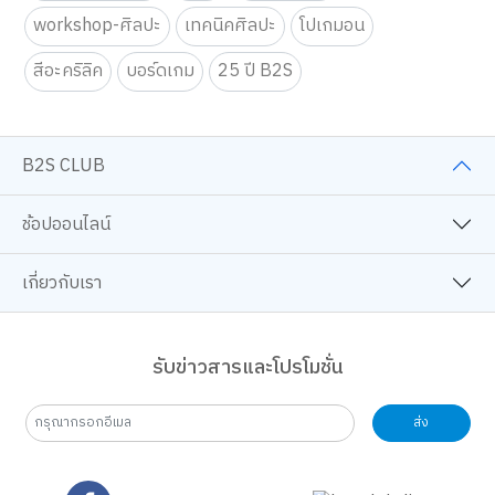
TOP
การตั้งค่าคุกกี้
workshop-ศิลปะ
เทคนิคศิลปะ
โปเกมอน
สีอะคริลิค
บอร์ดเกม
25 ปี B2S
B2S CLUB
ช้อปออนไลน์
เกี่ยวกับเรา
รับข่าวสารและโปรโมชั่น
ส่ง