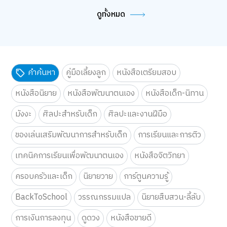
ดูทั้งหมด
คำค้นหา
คู่มือเลี้ยงลูก
หนังสือเตรียมสอบ
หนังสือนิยาย
หนังสือพัฒนาตนเอง
หนังสือเด็ก-นิทาน
มังงะ
ศิลปะสำหรับเด็ก
ศิลปะและงานฝีมือ
ของเล่นเสริมพัฒนาการสำหรับเด็ก
การเรียนและการติว
เทคนิคการเรียนเพื่อพัฒนาตนเอง
หนังสือจิตวิทยา
เว็บไซต์นี้ใช้คุกกี้
เราใช้คุกกี้เพื่อเพิ่มประสบการณ์ที่ดีในการใช้เว็บไซต์ แสดงเนื้อหาและโฆษณาให้
ตรงกับความสนใจ รวมถึงเพื่อวิเคราะห์การเข้าใช้งานเว็บไซต์และทำความเข้าใจ
ครอบครัวและเด็ก
นิยายวาย
การ์ตูนความรู้
ว่าผู้ใช้งานมาจากที่ใด คุณสามารถเลือกตั้งค่าความยินยอมการใช้คุกกี้ได้ โดย
คลิก “การตั้งค่าคุกกี้”
นโยบายคุกกี้
BackToSchool
วรรณกรรมแปล
นิยายสืบสวน-ลี้ลับ
ยอมรับทั้งหมด
การเงินการลงทุน
ดูดวง
หนังสือขายดี