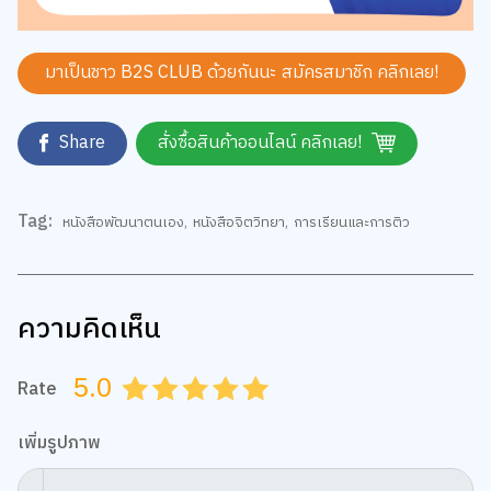
มาเป็นชาว B2S CLUB ด้วยกันนะ สมัครสมาชิก
คลิกเลย!
Share
สั่งซื้อสินค้าออนไลน์ คลิกเลย!
Tag:
หนังสือพัฒนาตนเอง
,
หนังสือจิตวิทยา
,
การเรียนและการติว
ความคิดเห็น
5.0
Rate
0.5
1.0
1.5
2.0
2.5
3.0
3.5
4.0
4.5
5.0
เพิ่มรูปภาพ