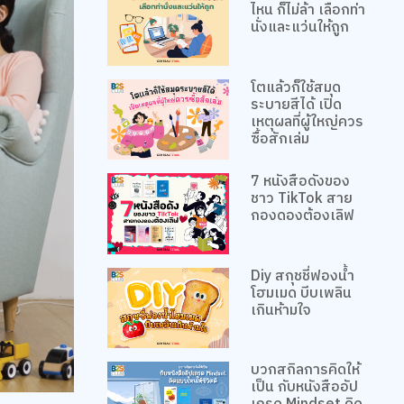
ไหน ก็ไม่ล้า เลือกท่า
นั่งและแว่นให้ถูก
โตแล้วก็ใช้สมุด
ระบายสีได้ เปิด
เหตุผลที่ผู้ใหญ่ควร
ซื้อสักเล่ม
7 หนังสือดังของ
ชาว TikTok สาย
กองดองต้องเลิฟ
Diy สกุชชี่ฟองน้ำ
โฮมเมด บีบเพลิน
เกินห้ามใจ
บวกสกิลการคิดให้
เป็น กับหนังสืออัป