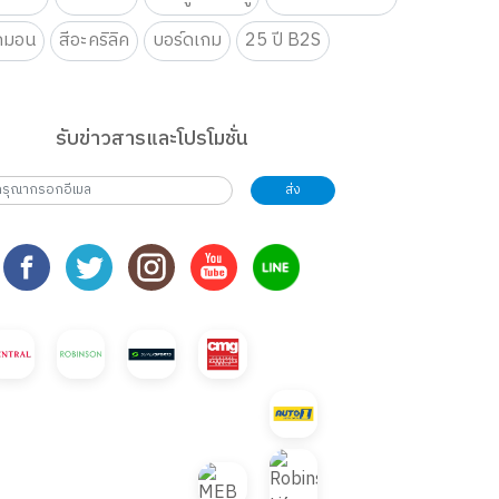
กมอน
สีอะคริลิค
บอร์ดเกม
25 ปี B2S
รับข่าวสารและโปรโมชั่น
ส่ง