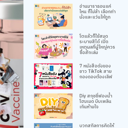
อ่านมาราธอนแค่
ไหน ก็ไม่ล้า เลือกท่า
นั่งและแว่นให้ถูก
โตแล้วก็ใช้สมุด
ระบายสีได้ เปิด
เหตุผลที่ผู้ใหญ่ควร
ซื้อสักเล่ม
7 หนังสือดังของ
ชาว TikTok สาย
กองดองต้องเลิฟ
Diy สกุชชี่ฟองน้ำ
โฮมเมด บีบเพลิน
เกินห้ามใจ
บวกสกิลการคิดให้