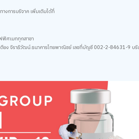
างการบริจาค เพิ่มเติมได้ที่
ออฟฟิศเมททุกสาขา
เตียง จิราธิวัฒน์ ธนาคารไทยพาณิชย์ เลขที่บัญชี 002-2-84631-9 บร