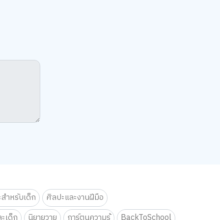
ะสำหรับเด็ก
ศิลปะและงานฝีมือ
ะเด็ก
นิยายวาย
การ์ตูนความรู้
BackToSchool