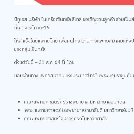
บีทูเอส บริษัท ในเครือเซ็นทรัล รีเทล ขอเชิญชวนลูกค้า ร่วม
ที่เกิดจากโควิด-19
ให้สำเร็จโดยแพทย์ไทย เพื่อคนไทย ผ่านทางแพทยสมาคมแห่งป
ของกลุ่มเซ็นทรัล
ตั้งแต่วันนี้ – 31 ธ.ค. 64 นี้ โดย
มอบผ่านทางแพทยสมาคมแห่งประเทศไทยในพระบรมราชูปถัมภ์ ให
คณะแพทยศาสตร์ศิริราชพยาบาล มหาวิทยาลัยมหิดล
คณะแพทยศาสตร์ โรงพยาบาลรามาธิบดี มหาวิทยาลัยมห
คณะแพทยศาสตร์ จุฬาลงกรณ์มหาวิทยาลัย