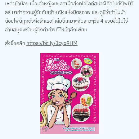
ลล์ มาทำความรู้จักกับเจ้าหญิงแห่งมิตรภาพ และดูซิว่าทำไมม้า
น้อยโพนี่ทุกตัวถึงรักเธอ! เล่มนี้เหมาะกับสาวๆวัย 4 ขวบขึ้นไปไว้
อ่านสนุกพร้อมรู้จักคำศัพท์ใหม่ๆอีกเพียบ
สั่งซื้อคลิก
https://bit.ly/3cyoRHM