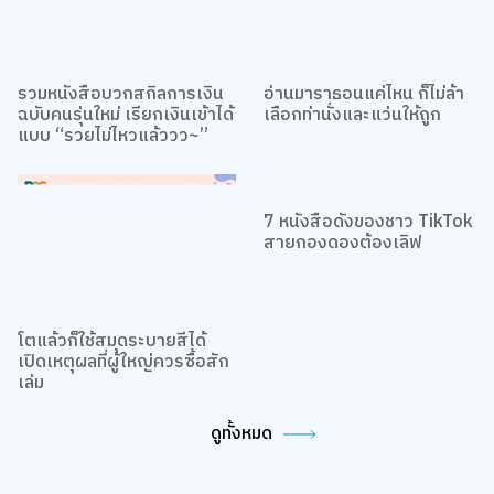
รวมหนังสือบวกสกิลการเงิน
อ่านมาราธอนแค่ไหน ก็ไม่ล้า
ฉบับคนรุ่นใหม่ เรียกเงินเข้าได้
เลือกท่านั่งและแว่นให้ถูก
แบบ “รวยไม่ไหวแล้ววว~”
7 หนังสือดังของชาว TikTok
เว็บไซต์นี้ใช้คุกกี้
สายกองดองต้องเลิฟ
เราใช้คุกกี้เพื่อเพิ่มประสบการณ์ที่ดีในการใช้เว็บไซต์ แสดงเนื้อหาและโฆษณาให้
ตรงกับความสนใจ รวมถึงเพื่อวิเคราะห์การเข้าใช้งานเว็บไซต์และทำความเข้าใจ
ว่าผู้ใช้งานมาจากที่ใด คุณสามารถเลือกตั้งค่าความยินยอมการใช้คุกกี้ได้ โดย
คลิก “การตั้งค่าคุกกี้”
นโยบายคุกกี้
โตแล้วก็ใช้สมุดระบายสีได้
เปิดเหตุผลที่ผู้ใหญ่ควรซื้อสัก
ยอมรับทั้งหมด
เล่ม
TOP
การตั้งค่าคุกกี้
ดูทั้งหมด