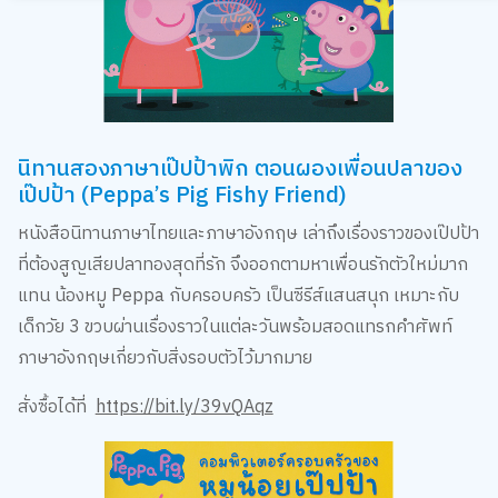
นิทานสองภาษาเป๊ปป้าพิก ตอนผองเพื่อนปลาของ
เป๊ปป้า (Peppa’s Pig Fishy Friend)
หนังสือนิทานภาษาไทยและภาษาอังกฤษ เล่าถึงเรื่องราวของเป๊ปป้า
ที่ต้องสูญเสียปลาทองสุดที่รัก จึงออกตามหาเพื่อนรักตัวใหม่มาก
แทน น้องหมู Peppa กับครอบครัว เป็นซีรีส์แสนสนุก เหมาะกับ
เด็กวัย 3 ขวบผ่านเรื่องราวในแต่ละวันพร้อมสอดแทรกคำศัพท์
ภาษาอังกฤษเกี่ยวกับสิ่งรอบตัวไว้มากมาย
สั่งซื้อได้ที่
https://bit.ly/39vQAqz