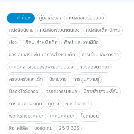
คำค้นหา
คู่มือเลี้ยงลูก
หนังสือเตรียมสอบ
หนังสือนิยาย
หนังสือพัฒนาตนเอง
หนังสือเด็ก-นิทาน
มังงะ
ศิลปะสำหรับเด็ก
ศิลปะและงานฝีมือ
ของเล่นเสริมพัฒนาการสำหรับเด็ก
การเรียนและการติว
เทคนิคการเรียนเพื่อพัฒนาตนเอง
หนังสือจิตวิทยา
ครอบครัวและเด็ก
นิยายวาย
การ์ตูนความรู้
BackToSchool
วรรณกรรมแปล
นิยายสืบสวน-ลี้ลับ
การเงินการลงทุน
ดูดวง
หนังสือขายดี
workshop-ศิลปะ
เทคนิคศิลปะ
โปเกมอน