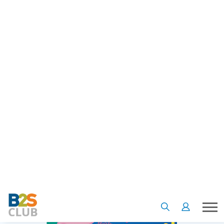
ซะหมด
หากคุณพ่อคุณแม่กำลังมองหาสื่อการเรียนเพื่อเสริมทักษะด้าน
ภาษาอังกฤษให้ลูกน้อยเพลิดเพลิน พร้อมค่อยๆ เก่งภาษาอังกฤษ
ระหว่างวัน ได้ความรู้และเล่นสนุกไปพร้อมกัน และยังช่วยสร้าง
ความสัมพันธ์ในครอบครัว ขอแนะนำหนังสือจากตัวการ์ตูนตัว
โปรดที่ลูกๆเห็นต้องร้องว้าวมานำเสนอเป็นทางเลือก จะมีอะไรบ้าง
ตามมาดูกันเลย