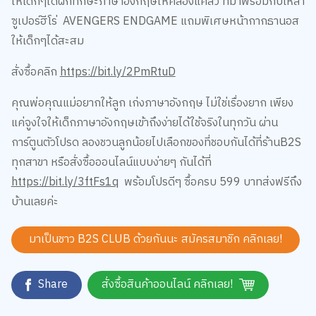
ซูเปอร์ฮีโร่ AVENGERS ENDGAME แถมพิเศษหน้ากากธานอส
ให้เด็กๆได้สะสม
สั่งซื้อคลิก
https://bit.ly/2PmRtuD
คุณพ่อคุณแม่อยากให้ลูก เก่งภาษาอังกฤษ ไม่ใช่เรื่องยาก เพียง
แค่จูงใจให้เด็กภาษาอังกฤษเข้าถึงง่ายได้ใช้จริงในทุกวัน ผ่าน
การ์ตูนตัวโปรด ลองชวนลูกน้อยไปเลือกของที่ชอบกันได้ที่ร้านB2S
ทุกสาขา หรือสั่งซื้อออนไลน์แบบง่ายๆ กันได้ที่
https://bit.ly/3ftFs1q
พร้อมโปรดีๆ ซื้อครบ 599 บาทส่งฟรีถึง
บ้านเลยค่ะ
มาเป็นชาว B2S CLUB ด้วยกันนะ สมัครสมาชิก
คลิกเลย!
Share
สั่งซื้อสินค้าออนไลน์ คลิกเลย!