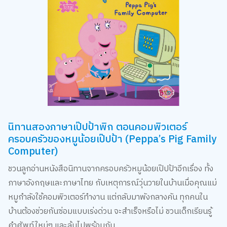
นิทานสองภาษาเป๊ปป้าพิก ตอนคอมพิวเตอร์
ครอบครัวของหมูน้อยเป๊ปป้า (Peppa’s Pig Family
Computer)
ชวนลูกอ่านหนังสือนิทานจากครอบครัวหมูน้อยเป๊ปป้าอีกเรื่อง ทั้ง
ภาษาอังกฤษและภาษาไทย กับเหตุการณ์วุ่นวายในบ้านเมื่อคุณแม่
หมูกำลังใช้คอมพิวเตอร์ทำงาน แต่กลับมาพังกลางคัน ทุกคนใน
บ้านต้องช่วยกันซ่อมแบบเร่งด่วน จะสำเร็จหรือไม่ ชวนเด็กเรียนรู้
คำศัพท์ใหม่ๆ และลุ้นไปพร้อมกัน