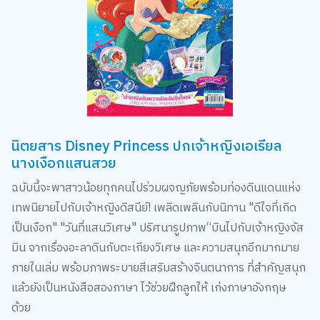
นิตยสาร Disney Princess ปกเจ้าหญิงเอเรียล
นางเงือกแสนสวย
ฉบับนี้จะพาสาวน้อยทุกคนไปร่วมผจญภัยพร้อมท่องดินแดนแห่ง
เทพนิยายไปกับเจ้าหญิงดิสนีย์! เพลิดเพลินกับนิทาน "ดีใจที่เกิด
เป็นเงือก" "วันที่แสนวิเศษ" ปริศนารูปภาพ“บินไปกับเจ้าหญิงจัส
มิน จากเรื่องอะลาดินกับตะเกียงวิเศษ และความสนุกอีกมากมาย
ภายในเล่ม พร้อมภาพระบายสีเสริมสร้างจินตนาการ ที่สำคัญสนุก
แล้วยังเป็นหนังสือสองภาษา ไว้ช่วยฝึกลูกให้ เก่งภาษาอังกฤษ
ด้วย