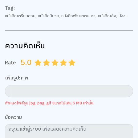
Tag:
หนังสือเตรียมสอบ
,
หนังสือนิยาย
,
หนังสือพัฒนาตนเอง
,
หนังสือเด็ก
,
มังงะ
ความคิดเห็น
5.0
Rate
0.5
1.0
1.5
2.0
2.5
3.0
3.5
4.0
4.5
5.0
เพิ่มรูปภาพ
กำหนดไฟล์รูป jpg, png, gif ขนาดไม่เกิน 5 MB เท่านั้น
ข้อความ