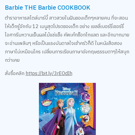
Barbie THE Barbie COOKBOOK
ตำราอาหารสไตล์บาร์บี้ สาวสวยในฝันของเด็กๆหลายคน ที่จะสอน
ให้เด็กรู้จักกับ 12 เมนูสุดโปรดของเด็ก อย่าง เยลลี่เบอร์รี่เชอร์รี่
ไอศกรีมหวานเย็นผลไม้แช่แข็ง คัพเค้กช็อกโกแลต และอีกมากมาย
จะอ่านเพลินๆ หรือเป็นแรงบันดาลใจเข้าครัวก็ดี ในหนังสือสอง
ภาษาไม่เหมือนใคร เปลี่ยนการเรียนภาษาอังกฤษธรรมดาๆให้สนุก
กว่าเคย
สั่งซื้อคลิก
https://bit.ly/3rEOdIh