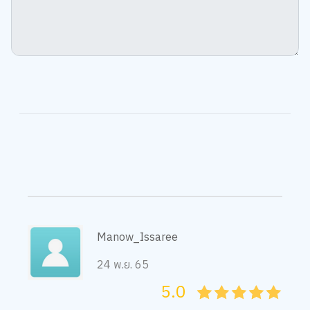
Manow_Issaree
24 พ.ย. 65
5.0
05
1
15
2
25
3
35
4
45
5