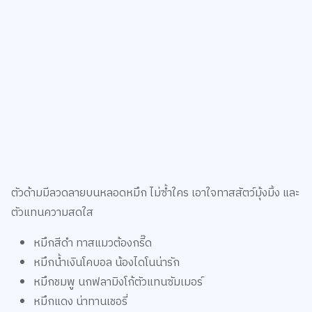
ตัวด้ามมีลวดลายบนหลอดหมึก ไม่ซ้ำใคร เอาใจทาสสัตว์มุ้งมิ้ง และ
ตัวแทนความสดใส
หมึกสีดำ ทาสแมวต้องกรี๊ด
หมึกน้ำเงินโคบอล น้องไดโนน่ารัก
หมึกชมพู นกฟลามิงโก้ตัวแทนซัมเมอร์
หมึกแดง น่าทานเชอรี่