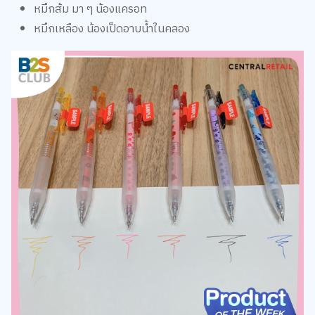
หมึกส้ม มา ๆ น้องแครอท
หมึกเหลือง น้องเป็ดอาบน้ำในคลอง