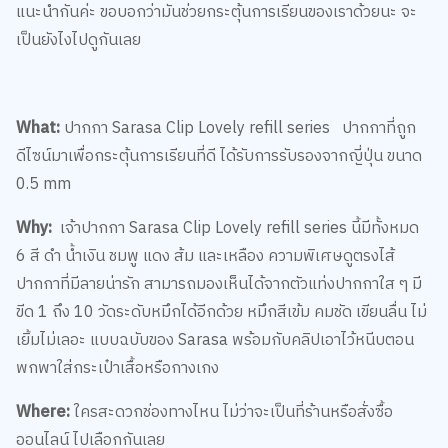
แนะนำกันค่ะ ขอบอกว่ามันช่วยกระตุ้นการเรียนของเราด้วยนะ จะ
เป็นยังไงไปดูกันเลย
What:
ปากกา Sarasa Clip Lovely refill series ปากกาที่ถูก
ดีไซน์มาเพื่อกระตุ้นการเรียนที่ดี ได้รับการรับรองจากญี่ปุ่น ขนาด
0.5 mm
Why:
เจ้าปากกา Sarasa Clip Lovely refill series นี้มีทั้งหมด
6 สี ดำ น้ำเงิน ชมพู แดง ส้ม และเหลือง ความพิเศษดูตรงไส้
ปากกาที่มีลายน่ารัก สามารถมองเห็นได้จากตัวแท่งปากกาใส ๆ มี
ขีด 1 ถึง 10 วัดระดับหมึกได้อีกด้วย หมึกสีเข้ม คมชัด เขียนลื่น ไม่
เยิ้มไม่เลอะ แบบฉบับของ Sarasa พร้อมกับคลิปเอาไว้หนีบตอน
พกพาใส่กระเป๋าเสื้อหรือกางเกง
Where:
ใครสะดวกช่องทางไหน ไม่ว่าจะเป็นที่ร้านหรือสั่งซื้อ
ออนไลน์ ไปเลือกกันเลย